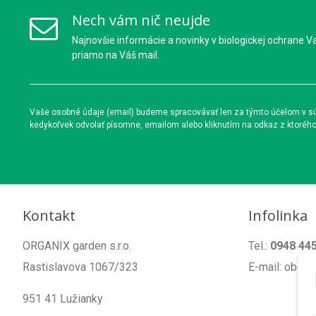
Nech vám nič neujde
Najnovšie informácie a novinky v biologickej ochrane V
priamo na Váš mail.
Vaše osobné údaje (email) budeme spracovávať len za týmto účelom v súl
kedykoľvek odvolať písomne, emailom alebo kliknutím na odkaz z ktoréh
Kontakt
Infolinka
ORGANIX garden s.r.o.
Tel.:
0948 44
Rastislavova 1067/323
E-mail: obch
951 41 Lužianky