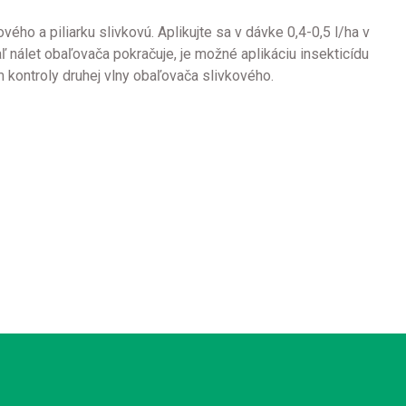
ého a piliarku slivkovú. Aplikujte sa v dávke 0,4-0,5 l/ha v
ľ nálet obaľovača pokračuje, je možné aplikáciu insekticídu
 kontroly druhej vlny obaľovača slivkového.