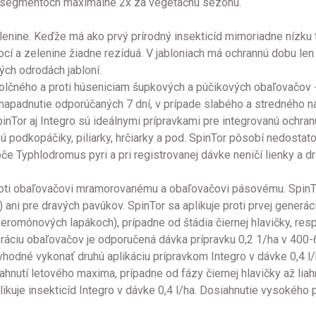
h segmentoch maximálne 2x za vegetačnú sezónu.
elenine. Keďže má ako prvý prírodný insekticíd mimoriadne nízku t
a zelenine žiadne rezíduá. V jabloniach má ochrannú dobu len 7 
rých odrodách jabloní.
jablčného a proti húseniciam šupkových a púčikových obaľovačov -
 napadnutie odporúčaných 7 dní, v prípade slabého a stredného na
 SpinTor aj Integro sú ideálnymi prípravkami pre integrovanú och
sú podkopáčiky, piliarky, hrčiarky a pod. SpinTor pôsobí nedostat
oče Typhlodromus pyri a pri registrovanej dávke neničí lienky a d
oti obaľovačovi mramorovanému a obaľovačovi pásovému. SpinTor 
) ani pre dravých pavúkov. SpinTor sa aplikuje proti prvej generá
romónových lapákoch), prípadne od štádia čiernej hlavičky, resp
ráciu obaľovačov je odporučená dávka prípravku 0,2 1/ha v 400-60
hodné vykonať druhú aplikáciu prípravkom Integro v dávke 0,4 l/h
iahnutí letového maxima, prípadne od fázy čiernej hlavičky až lia
likuje insekticíd Integro v dávke 0,4 l/ha. Dosiahnutie vysokéh