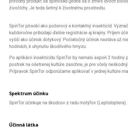
prírodný produkt sa spinosad (jedná sa o zmes dvoch biolo
živočíchy. Je teda šetrný k životnému prostrediu.
SpinTor pôsobí ako požerový a kontaktný insekticíd. Vyznač
každoročne pribúdajú ďalšie registrácie aj krajiny. Príjem 
vyšší ako účinok dotykový. Počiatočný účinok nastáva už n
hodinách, k uhynutiu škodlivého hmyzu.
Po aplikácii insekticídu SpinTor by nemalo aspoň 2 hodiny p
postrek na ošetrenej kultúre zaschne, je pre včely neškodný
Prípravok SpinTor odporúčame aplikovať v jednej kultúre m
Spektrum účinku
SpinTor účinkuje na škodcov z radu motýľov (Leptidoptera). 
Účinná látka