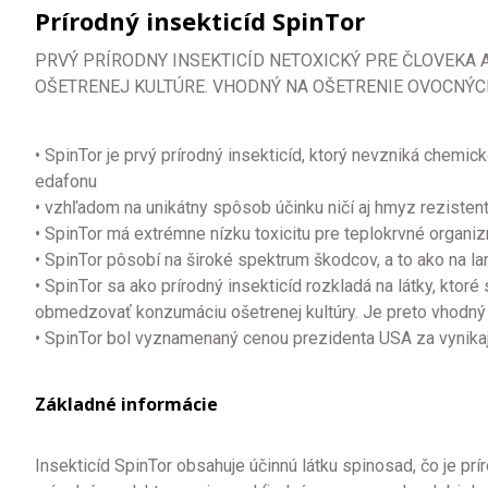
Prírodný insekticíd SpinTor
PRVÝ PRÍRODNY INSEKTICÍD NETOXICKÝ PRE ČLOVEKA 
OŠETRENEJ KULTÚRE. VHODNÝ NA OŠETRENIE OVOCNÝC
• SpinTor je prvý prírodný insekticíd, ktorý nevzniká chem
edafonu
• vzhľadom na unikátny spôsob účinku ničí aj hmyz reziste
• SpinTor má extrémne nízku toxicitu pre teplokrvné organi
• SpinTor pôsobí na široké spektrum škodcov, a to ako na lar
• SpinTor sa ako prírodný insekticíd rozkladá na látky, kto
obmedzovať konzumáciu ošetrenej kultúry. Je preto vhodný
• SpinTor bol vyznamenaný cenou prezidenta USA za vynikajú
Základné informácie
Insekticíd SpinTor obsahuje účinnú látku spinosad, čo je p