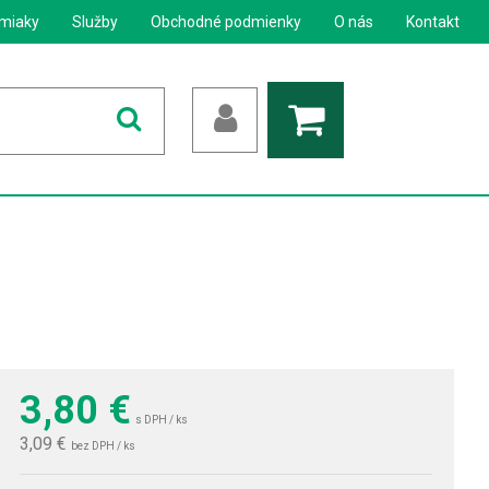
miaky
Služby
Obchodné podmienky
O nás
Kontakt
3,80
€
s DPH / ks
3,09 €
bez DPH / ks