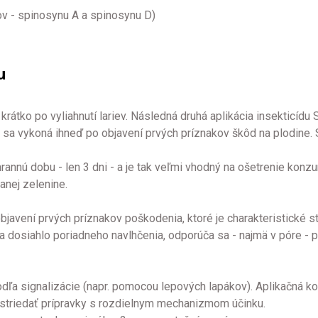
v - spinosynu A a spinosynu D)
u
krátko po vyliahnutí lariev. Následná druhá aplikácia insekticíd
j sa vykoná ihneď po objavení prvých príznakov škôd na plodine. 
chrannú dobu - len 3 dni - a je tak veľmi vhodný na ošetrenie kon
anej zelenine.
objavení prvých príznakov poškodenia, ktoré je charakteristické s
osiahlo poriadneho navlhčenia, odporúča sa - najmä v póre - pou
odľa signalizácie (napr. pomocou lepových lapákov). Aplikačná ko
striedať prípravky s rozdielnym mechanizmom účinku.