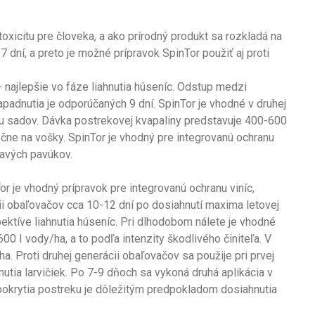
oxicitu pre človeka, a ako prírodný produkt sa rozkladá na
dní, a preto je možné prípravok SpinTor použiť aj proti
 najlepšie vo fáze liahnutia húseníc. Odstup medzi
padnutia je odporúčaných 9 dní. SpinTor je vhodné v druhej
ranu sadov. Dávka postrekovej kvapaliny predstavuje 400-600
očne na vošky. SpinTor je vhodný pre integrovanú ochranu
ravých pavúkov.
je vhodný prípravok pre integrovanú ochranu viníc,
cii obaľovačov cca 10-12 dní po dosiahnutí maxima letovej
ektíve liahnutia húseníc. Pri dlhodobom nálete je vhodné
0 I vody/ha, a to podľa intenzity škodlivého činiteľa. V
a. Proti druhej generácii obaľovačov sa použije pri prvej
hnutia larvičiek. Po 7-9 dňoch sa vykoná druhá aplikácia v
o pokrytia postreku je dôležitým predpokladom dosiahnutia