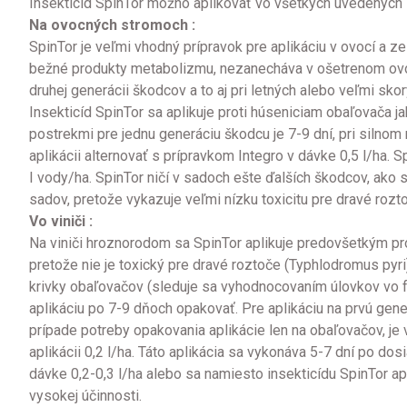
Insekticíd SpinTor možno aplikovať vo všetkých uvedenýc
Na ovocných stromoch :
SpinTor je veľmi vhodný prípravok pre aplikáciu v ovocí a z
bežné produkty metabolizmu, nezanecháva v ošetrenom ovocí 
druhej generácii škodcov a to aj pri letných alebo veľmi sko
Insekticíd SpinTor sa aplikuje proti húseniciam obaľovača 
postrekmi pre jednu generáciu škodcu je 7-9 dní, pri silnom
aplikácii alternovať s prípravkom Integro v dávke 0,5 l/ha.
I vody/ha. SpinTor ničí v sadoch ešte ďalších škodcov, ako 
sadov, pretože vykazuje veľmi nízku toxicitu pre dravé rozt
Vo viniči :
Na viniči hroznorodom sa SpinTor aplikuje predovšetkým pr
pretože nie je toxický pre dravé roztoče (Typhlodromus pyri
krivky obaľovačov (sleduje sa vyhodnocovaním úlovkov vo fe
aplikáciu po 7-9 dňoch opakovať. Pre aplikáciu na prvú gene
prípade potreby opakovania aplikácie len na obaľovačov, je v
aplikácii 0,2 l/ha. Táto aplikácia sa vykonáva 5-7 dní po dos
dávke 0,2-0,3 l/ha alebo sa namiesto insekticídu SpinTor ap
vysokej účinnosti.