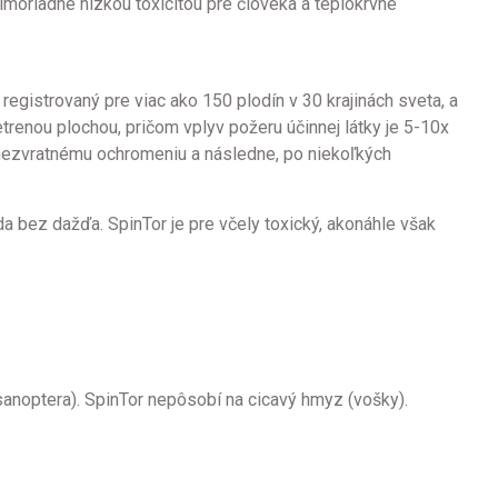
moriadne nízkou toxicitou pre človeka a teplokrvné
gistrovaný pre viac ako 150 plodín v 30 krajinách sveta, a
trenou plochou, pričom vplyv požeru účinnej látky je 5-10x
 nezvratnému ochromeniu a následne, po niekoľkých
a bez dažďa. SpinTor je pre včely toxický, akonáhle však
ysanoptera). SpinTor nepôsobí na cicavý hmyz (vošky).