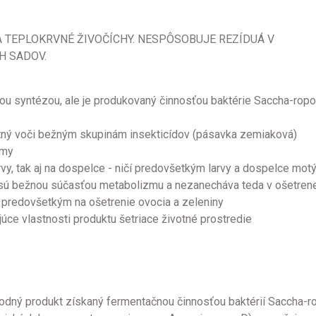
A TEPLOKRVNÉ ŽIVOČÍCHY. NESPÔSOBUJE REZÍDUÁ V
H SADOV.
ickou syntézou, ale je produkovaný činnosťou baktérie Saccha-ro
ntný voči bežným skupinám insekticídov (pásavka zemiaková)
zmy
vy, tak aj na dospelce - ničí predovšetkým larvy a dospelce motý
ré sú bežnou súčasťou metabolizmu a nezanecháva teda v ošetrenej
 predovšetkým na ošetrenie ovocia a zeleniny
ce vlastnosti produktu šetriace životné prostredie
rírodný produkt získaný fermentačnou činnosťou baktérií Saccha-