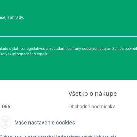
ašej záhrady,
ade s platnou legislatívou a zásadami ochrany osobných údajov. Súhlas potvrdí
okoľvek informačného emailu.
Všetko o nákupe
5 066
Obchodné podmienky
od@organixgarden.sk
Ochrana súkromia
Vaše nastavenie cookies
Reklamačné podmienky