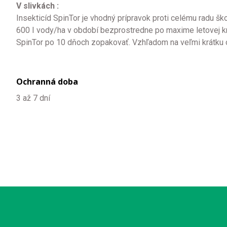
V slivkách :
Insekticíd SpinTor je vhodný prípravok proti celému radu ško
600 I vody/ha v období bezprostredne po maxime letovej kriv
SpinTor po 10 dňoch zopakovať. Vzhľadom na veľmi krátku oc
Ochranná doba
3 až 7 dní