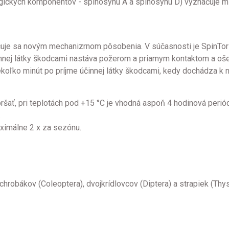
gických komponentov - spinosynu A a spinosynu D) vyznačuje mi
uje sa novým mechanizrnom pôsobenia. V súčasnosti je SpinTor re
účinnej látky škodcami nastáva požerom a priamym kontaktom a oše
iekoľko minút po príjme účinnej látky škodcami, kedy dochádza k
ršať, pri teplotách pod +15 °C je vhodná aspoň 4 hodinová periód
.
aximálne 2 x za sezónu.
chrobákov (Coleoptera), dvojkrídlovcov (Diptera) a strapiek (Th