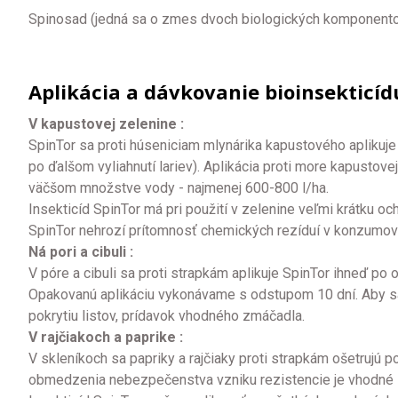
Spinosad (jedná sa o zmes dvoch biologických komponento
Aplikácia a dávkovanie bioinsekticíd
V kapustovej zelenine :
SpinTor sa proti húseniciam mlynárika kapustového aplikuje 
po ďalšom vyliahnutí lariev). Aplikácia proti more kapustove
väčšom množstve vody - najmenej 600-800 l/ha.
Insekticíd SpinTor má pri použití v zelenine veľmi krátku o
SpinTor nehrozí prítomnosť chemických rezíduí v konzumov
Ná pori a cibuli :
V póre a cibuli sa proti strapkám aplikuje SpinTor ihneď po 
Opakovanú aplikáciu vykonávame s odstupom 10 dní. Aby sa d
pokrytiu listov, prídavok vhodného zmáčadla.
V rajčiakoch a paprike :
V skleníkoch sa papriky a rajčiaky proti strapkám ošetrujú p
obmedzenia nebezpečenstva vzniku rezistencie je vhodné 