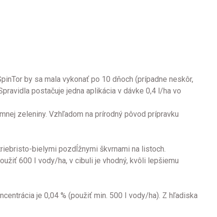
u SpinTor by sa mala vykonať po 10 dňoch (prípadne neskôr,
Spravidla postačuje jedna aplikácia v dávke 0,4 l/ha vo
zumnej zeleniny. Vzhľadom na prírodný pôvod prípravku
triebristo-bielymi pozdĺžnymi škvrnami na listoch.
žiť 600 I vody/ha, v cibuli je vhodný, kvôli lepšiemu
ncentrácia je 0,04 % (použiť min. 500 I vody/ha). Z hľadiska