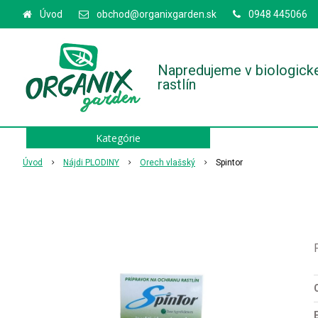
Úvod
obchod@organixgarden.sk
0948 445066
Napredujeme v biologick
rastlín
Kategórie
Úvod
Nájdi PLODINY
Orech vlašský
Spintor
O