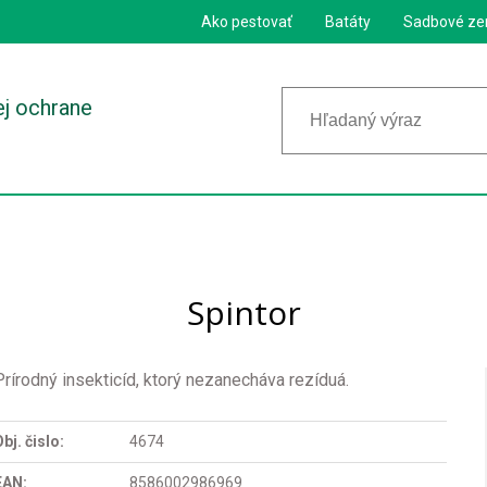
Ako pestovať
Batáty
Sadbové ze
ej ochrane
Spintor
Prírodný insekticíd, ktorý nezanecháva rezíduá.
bj. čislo:
4674
EAN:
8586002986969