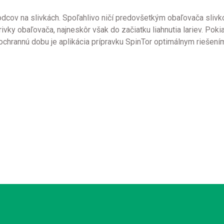
dcov na slivkách. Spoľahlivo ničí predovšetkým obaľovača slivkov
ky obaľovača, najneskôr však do začiatku liahnutia lariev. Pokia
hrannú dobu je aplikácia prípravku SpinTor optimálnym riešením