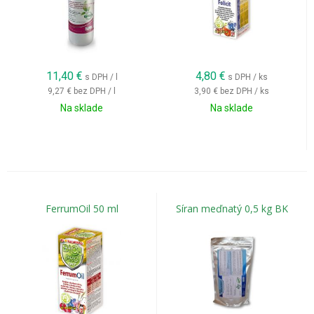
11,40
€
4,80
€
s DPH / l
s DPH / ks
9,27 €
bez DPH / l
3,90 €
bez DPH / ks
Na sklade
Na sklade
FerrumOil 50 ml
Síran meďnatý 0,5 kg BK