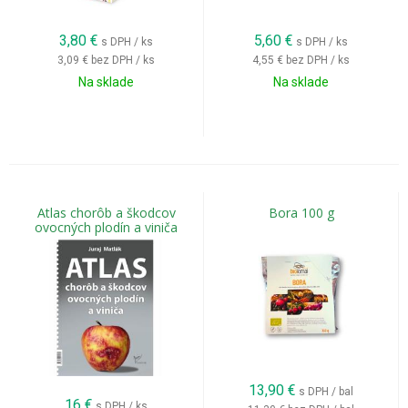
3,80
€
5,60
€
s DPH / ks
s DPH / ks
3,09 €
bez DPH / ks
4,55 €
bez DPH / ks
Na sklade
Na sklade
Atlas chorôb a škodcov
Bora 100 g
ovocných plodín a viniča
13,90
€
s DPH / bal
16
€
s DPH / ks