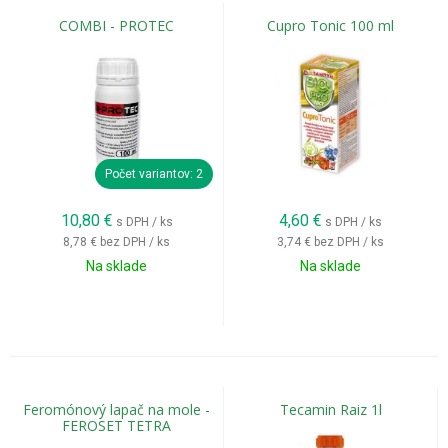
COMBI - PROTEC
Cupro Tonic 100 ml
Počet variantov: 2
10,80
€
4,60
€
s DPH / ks
s DPH / ks
8,78 €
bez DPH / ks
3,74 €
bez DPH / ks
Na sklade
Na sklade
Feromónový lapač na mole -
Tecamin Raiz 1l
FEROSET TETRA