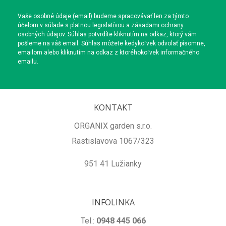
Vaše osobné údaje (email) budeme spracovávať len za týmto
účelom v súlade s platnou legislatívou a zásadami ochrany
osobných údajov. Súhlas potvrdíte kliknutím na odkaz, ktorý vám
pošleme na váš email. Súhlas môžete kedykoľvek odvolať písomne,
emailom alebo kliknutím na odkaz z ktoréhokoľvek informačného
emailu.
KONTAKT
ORGANIX garden s.r.o.
Rastislavova 1067/323
951 41 Lužianky
INFOLINKA
Tel.:
0948 445 066