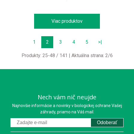
Viac produktov
1
2
3
4
5
>|
Produkty:
25
-
48
/
141
| Aktuálna strana:
2
/
6
Nech vám nič neujde
Najnovšie informácie a novinky v biologickej ochrane Vašej
záhrady, priamo na Váš mail.
Odoberať