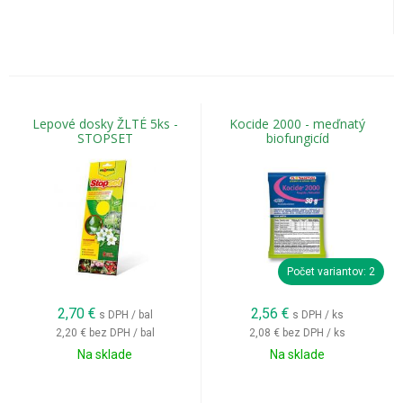
Lepové dosky ŽLTÉ 5ks -
Kocide 2000 - meďnatý
STOPSET
biofungicíd
Počet variantov: 2
2,70
€
2,56
€
s DPH / bal
s DPH / ks
2,20 €
bez DPH / bal
2,08 €
bez DPH / ks
Na sklade
Na sklade