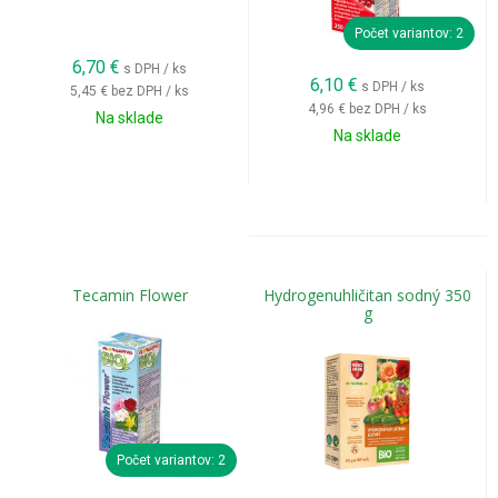
Počet variantov: 2
6,70
€
s DPH / ks
6,10
€
s DPH / ks
5,45 €
bez DPH / ks
4,96 €
bez DPH / ks
Na sklade
Na sklade
Tecamin Flower
Hydrogenuhličitan sodný 350
g
Počet variantov: 2