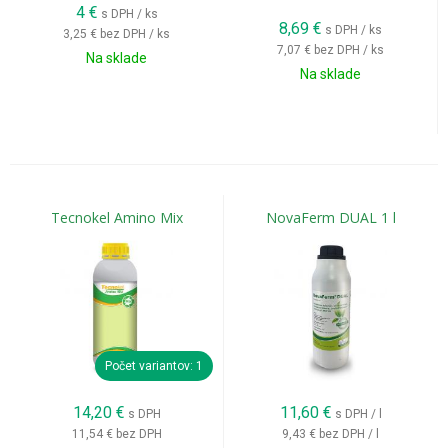
4
€
s DPH / ks
8,69
€
s DPH / ks
3,25 €
bez DPH / ks
7,07 €
bez DPH / ks
Na sklade
Na sklade
Tecnokel Amino Mix
NovaFerm DUAL 1 l
Počet variantov: 1
14,20
€
11,60
€
s DPH
s DPH / l
11,54 €
bez DPH
9,43 €
bez DPH / l