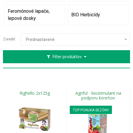
Feromónové lapače,
BIO Herbicídy
lepové dosky
Zoradiť:
Prednastavené
Filter produktov
Righello 2x125g
Agriful - biostimulant na
podporu koreňov
TOP PONUKA SEZÓNY