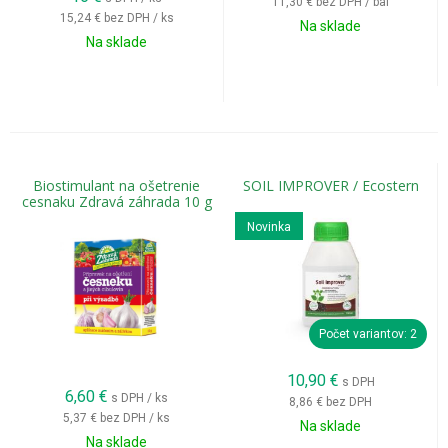
11,30 €
bez DPH / bal
15,24 €
bez DPH / ks
Na sklade
Na sklade
Biostimulant na ošetrenie
SOIL IMPROVER / Ecostern
cesnaku Zdravá záhrada 10 g
Novinka
Počet variantov: 2
10,90
€
s DPH
6,60
€
s DPH / ks
8,86 €
bez DPH
5,37 €
bez DPH / ks
Na sklade
Na sklade