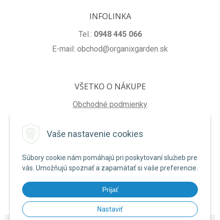
INFOLINKA
Tel.:
0948 445 066
E-mail: obchod@organixgarden.sk
VŠETKO O NÁKUPE
Obchodné podmienky
Ochrana súkromia
Vaše nastavenie cookies
Reklamačné podmienky
Súbory cookie nám pomáhajú pri poskytovaní služieb pre
NA STIAHNUTIE
vás. Umožňujú spoznať a zapamätať si vaše preferencie.
Formulár na odstúpenie od zmluvy
Prijať
Poučenie o uplatnení práva na odstúpenie od zmluvy
Nastaviť