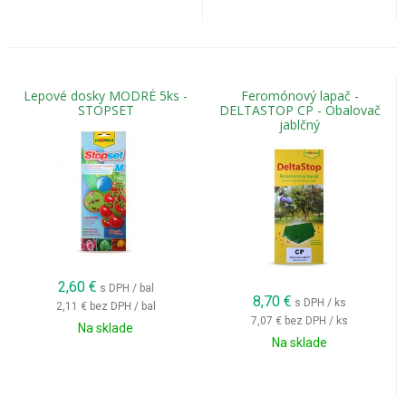
Lepové dosky MODRÉ 5ks -
Feromónový lapač -
STOPSET
DELTASTOP CP - Obalovač
jablčný
2,60
€
s DPH / bal
8,70
€
s DPH / ks
2,11 €
bez DPH / bal
7,07 €
bez DPH / ks
Na sklade
Na sklade