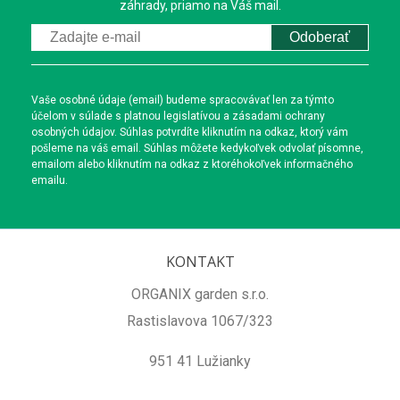
záhrady, priamo na Váš mail.
Odoberať
Vaše osobné údaje (email) budeme spracovávať len za týmto
účelom v súlade s platnou legislatívou a zásadami ochrany
osobných údajov. Súhlas potvrdíte kliknutím na odkaz, ktorý vám
pošleme na váš email. Súhlas môžete kedykoľvek odvolať písomne,
emailom alebo kliknutím na odkaz z ktoréhokoľvek informačného
emailu.
KONTAKT
ORGANIX garden s.r.o.
Rastislavova 1067/323
951 41 Lužianky