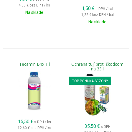
4,33 €
bez DPH / ks
1,50
€
s DPH / bal
Na sklade
1,22 €
bez DPH / bal
Na sklade
Tecamin Brix 1 l
Ochrana tují proti škodcom
na 33 l
TOP PONUKA SEZÓNY
15,50
€
s DPH / ks
35,50
€
s DPH
12,60 €
bez DPH / ks