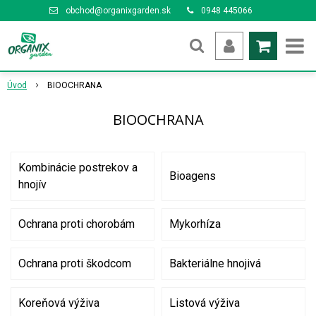
obchod@organixgarden.sk
0948 445066
Úvod
BIOOCHRANA
BIOOCHRANA
Kombinácie postrekov a
Bioagens
hnojív
Ochrana proti chorobám
Mykorhíza
Ochrana proti škodcom
Bakteriálne hnojivá
Koreňová výživa
Listová výživa