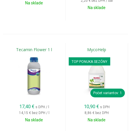
2,20 €
bez DPH / bal
Na sklade
Na sklade
Tecamin Flower 1 l
MycoHelp
TOP PONUKA SEZÓNY
Počet variantov: 1
17,40
€
10,90
€
s DPH / l
s DPH
14,15 €
bez DPH / l
8,86 €
bez DPH
Na sklade
Na sklade