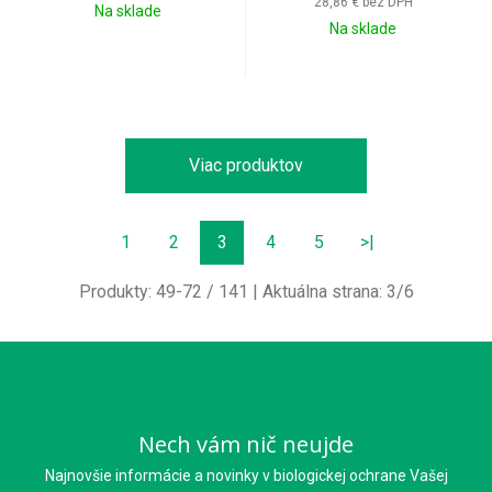
28,86 €
bez DPH
Na sklade
Na sklade
Viac produktov
1
2
3
4
5
>|
Produkty:
49
-
72
/
141
| Aktuálna strana:
3
/
6
Nech vám nič neujde
Najnovšie informácie a novinky v biologickej ochrane Vašej