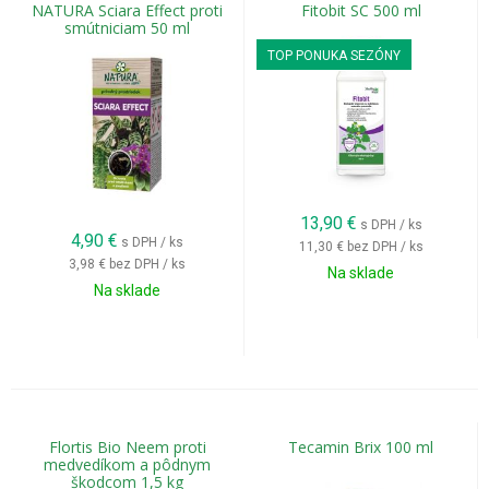
NATURA Sciara Effect proti
Fitobit SC 500 ml
smútniciam 50 ml
TOP PONUKA SEZÓNY
13,90
€
s DPH / ks
4,90
€
s DPH / ks
11,30 €
bez DPH / ks
3,98 €
bez DPH / ks
Na sklade
Na sklade
Flortis Bio Neem proti
Tecamin Brix 100 ml
medvedíkom a pôdnym
škodcom 1,5 kg