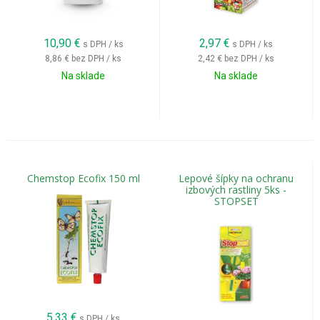
10,90
€
2,97
€
s DPH / ks
s DPH / ks
8,86 €
bez DPH / ks
2,42 €
bez DPH / ks
Na sklade
Na sklade
Chemstop Ecofix 150 ml
Lepové šípky na ochranu
izbových rastliny 5ks -
STOPSET
5,33
€
s DPH / ks