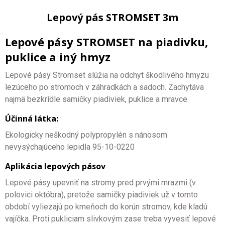
Lepový pás STROMSET 3m
Lepové pásy STROMSET na piadivku,
puklice a iný hmyz
Lepové pásy Stromset slúžia na odchyt škodlivého hmyzu
lezúceho po stromoch v záhradkách a sadoch. Zachytáva
najmä bezkrídle samičky piadiviek, puklice a mravce.
Účinná látka:
Ekologicky neškodný polypropylén s nánosom
nevysýchajúceho lepidla 95-10-0220
Aplikácia lepových pásov
Lepové pásy upevniť na stromy pred prvými mrazmi (v
polovici októbra), pretože samičky piadiviek už v tomto
období vyliezajú po kmeňoch do korún stromov, kde kladú
vajíčka. Proti pukliciam slivkovým zase treba vyvesiť lepové