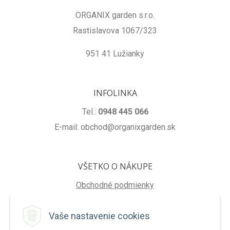
ORGANIX garden s.r.o.
Rastislavova 1067/323
951 41 Lužianky
INFOLINKA
Tel.:
0948 445 066
E-mail: obchod@organixgarden.sk
VŠETKO O NÁKUPE
Obchodné podmienky
Ochrana súkromia
Vaše nastavenie cookies
Reklamačné podmienky