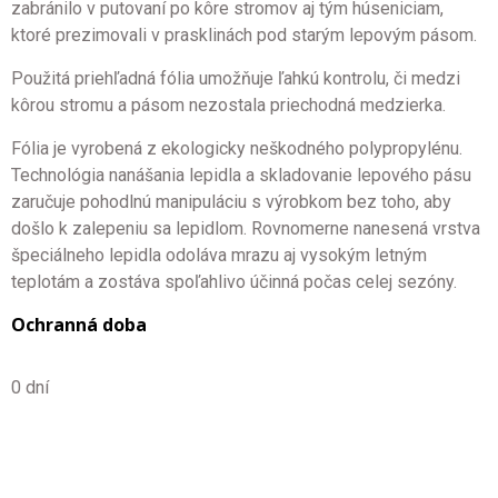
zabránilo v putovaní po kôre stromov aj tým húseniciam,
ktoré prezimovali v prasklinách pod starým lepovým pásom.
Použitá priehľadná fólia umožňuje ľahkú kontrolu, či medzi
kôrou stromu a pásom nezostala priechodná medzierka.
Fólia je vyrobená z ekologicky neškodného polypropylénu.
Technológia nanášania lepidla a skladovanie lepového pásu
zaručuje pohodlnú manipuláciu s výrobkom bez toho, aby
došlo k zalepeniu sa lepidlom. Rovnomerne nanesená vrstva
špeciálneho lepidla odoláva mrazu aj vysokým letným
teplotám a zostáva spoľahlivo účinná počas celej sezóny.
Ochranná doba
0 dní