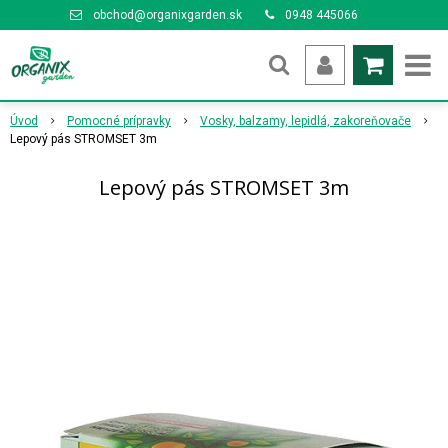
obchod@organixgarden.sk
0948 445066
Úvod
Pomocné prípravky
Vosky, balzamy, lepidlá, zakoreňovače
Lepový pás STROMSET 3m
Lepový pás STROMSET 3m