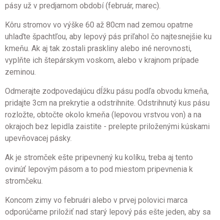
pásy už v predjarnom období (február, marec).
Kôru stromov vo výške 60 až 80cm nad zemou opatrne
uhlaďte špachtľou, aby lepový pás priľahol čo najtesnejšie ku
kmeňu. Ak aj tak zostali praskliny alebo iné nerovnosti,
vyplňte ich štepárskym voskom, alebo v krajnom prípade
zeminou.
Odmerajte zodpovedajúcu dĺžku pásu podľa obvodu kmeňa,
pridajte 3cm na prekrytie a odstrihnite. Odstrihnutý kus pásu
rozložte, obtočte okolo kmeňa (lepovou vrstvou von) a na
okrajoch bez lepidla zaistite - prelepte priloženými kúskami
upevňovacej pásky.
Ak je stromček ešte pripevnený ku kolíku, treba aj tento
ovinúť lepovým pásom a to pod miestom pripevnenia k
stromčeku.
Koncom zimy vo februári alebo v prvej polovici marca
odporúčame priložiť nad starý lepový pás ešte jeden, aby sa