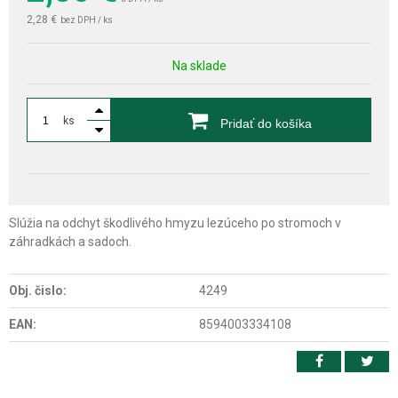
2,28 €
bez DPH / ks
Na sklade
ks
Pridať do košíka
Slúžia na odchyt škodlivého hmyzu lezúceho po stromoch v
záhradkách a sadoch.
Obj. čislo:
4249
EAN:
8594003334108