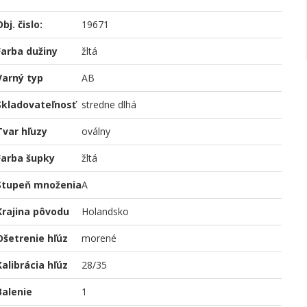
bj. čislo:
19671
Farba dužiny
žltá
Varný typ
AB
Skladovateľnosť
stredne dlhá
Tvar hľuzy
oválny
Farba šupky
žltá
Stupeň množenia
A
Krajina pôvodu
Holandsko
Ošetrenie hľúz
morené
Kalibrácia hľúz
28/35
Balenie
1