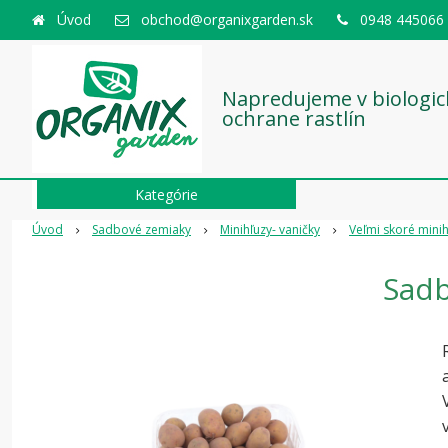
Úvod
obchod@organixgarden.sk
0948 445066
Napredujeme v biologic
ochrane rastlín
Kategórie
Úvod
Sadbové zemiaky
Minihľuzy- vaničky
Veľmi skoré minih
Sadb