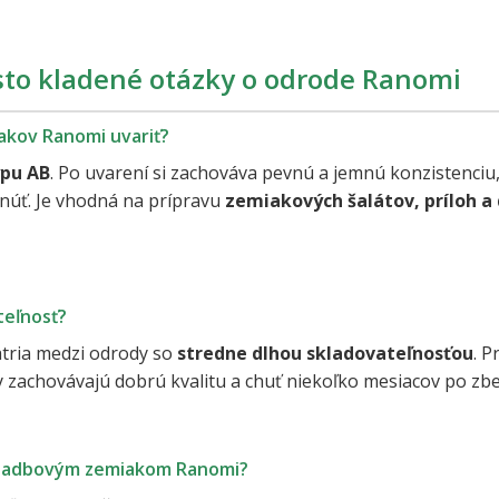
sto kladené otázky o odrode Ranomi
akov Ranomi uvariť?
ypu AB
. Po uvarení si zachováva pevnú a jemnú konzistenciu,
úť. Je vhodná na prípravu
zemiakových šalátov, príloh a
teľnosť?
tria medzi odrody so
stredne dlhou skladovateľnosťou
. P
y zachovávajú dobrú kvalitu a chuť niekoľko mesiacov po zbe
 sadbovým zemiakom Ranomi?