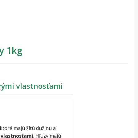
y 1kg
vými vlastnosťami
ktoré majú žltú dužinu a
 vlastnosťami
. Hľuzy majú