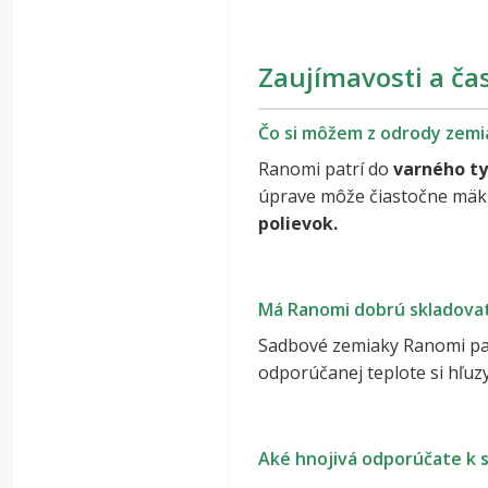
Zaujímavosti a ča
Čo si môžem z odrody zemi
Ranomi patrí do
varného t
úprave môže čiastočne mäkn
polievok.
Má Ranomi dobrú skladova
Sadbové zemiaky Ranomi pa
odporúčanej teplote si hľuz
Aké hnojivá odporúčate k