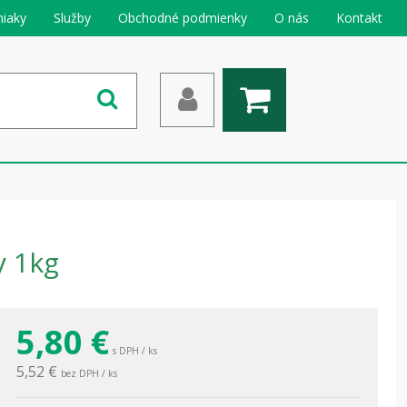
iaky
Služby
Obchodné podmienky
O nás
Kontakt
y 1kg
5,80
€
s DPH / ks
5,52 €
bez DPH / ks