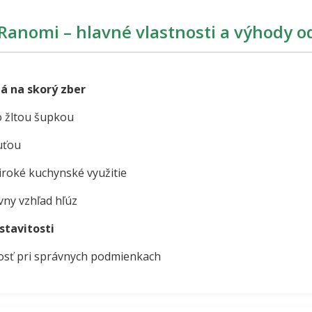
anomi – hlavné vlastnosti a výhody o
á na skorý zber
o žltou šupkou
uťou
roké kuchynské využitie
vny vzhľad hľúz
stavitosti
nosť pri správnych podmienkach