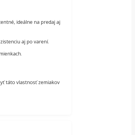
tentné, ideálne na predaj aj
istenciu aj po varení.
mienkach.
yť táto vlastnosť zemiakov