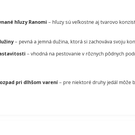
ovnané hľuzy Ranomi
– hľuzy sú veľkostne aj tvarovo konzis
dužiny
– pevná a jemná dužina, ktorá si zachováva svoju konz
astavitosti
– vhodná na pestovanie v rôznych pôdnych pod
ozpad pri dlhšom varení
– pre niektoré druhy jedál môže b