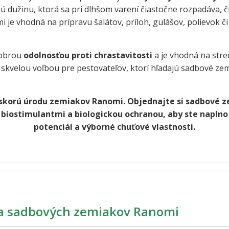
 dužinu, ktorá sa pri dlhšom varení čiastočne rozpadáva, 
i je vhodná na prípravu šalátov, príloh, gulášov, polievok či
dobrou
odolnosťou proti chrastavitosti
a je vhodná na stre
e skvelou voľbou pre pestovateľov, ktorí hľadajú sadbové z
 skorú úrodu zemiakov Ranomi. Objednajte si sadbové 
iostimulantmi a biologickou ochranou, aby ste naplno 
potenciál a výborné chuťové vlastnosti.
íva sadbových zemiakov Ranomi