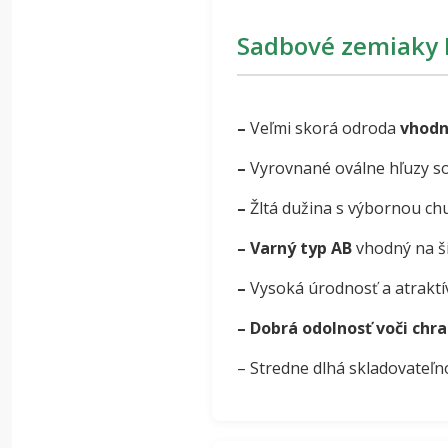
Sadbové zemiaky R
–
Veľmi skorá odroda
vhodn
–
Vyrovnané oválne hľuzy s
–
Žltá dužina s výbornou ch
–
Varný typ AB
vhodný na ši
–
Vysoká úrodnosť a atraktí
–
Dobrá odolnosť voči chra
– Stredne dlhá skladovateľ