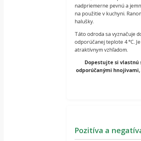
nadpriemerne pevnú a jemnú
na použitie v kuchyni. Ranom
halušky.
Táto odroda sa vyznačuje 
odporúčanej teplote 4 °C. J
atraktívnym vzhľadom.
Dopestujte si vlastnú
odporúčanými hnojivami, b
Pozitíva a negat