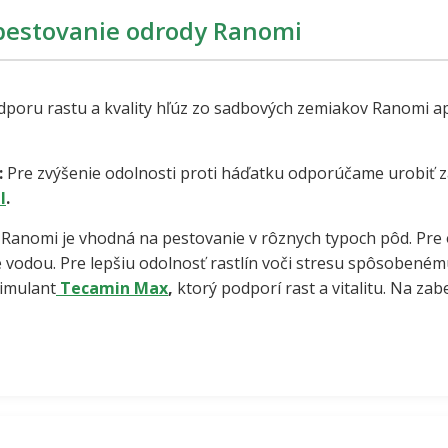
pestovanie odrody Ranomi
poru rastu a kvality hľúz zo sadbových zemiakov Ranomi ap
:
Pre zvýšenie odolnosti proti háďatku odporúčame urobiť z
l
.
:
Ranomi je vhodná na pestovanie v rôznych typoch pôd. Pre
vodou. Pre lepšiu odolnosť rastlín voči stresu spôsobené
imulant
Tecamin Max
,
ktorý podporí rast a vitalitu. Na za