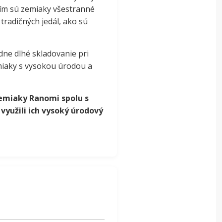
čím sú zemiaky všestranné
 tradičných jedál, ako sú
dne dlhé skladovanie pri
emiaky s vysokou úrodou a
zemiaky Ranomi spolu s
využili ich vysoký úrodový