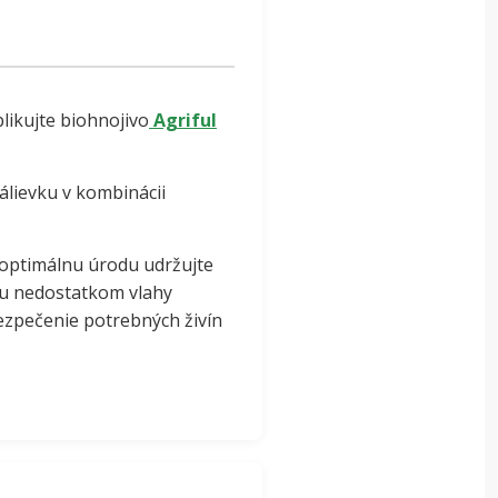
likujte biohnojivo
Agriful
álievku v kombinácii
 optimálnu úrodu udržujte
mu nedostatkom vlahy
bezpečenie potrebných živín