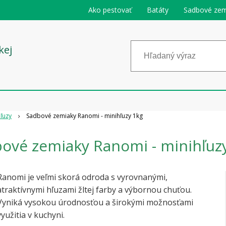
Ako pestovať
Batáty
Sadbové zem
kej
ľuzy
Sadbové zemiaky Ranomi - minihľuzy 1kg
ové zemiaky Ranomi - minihľuz
Ranomi je veľmi skorá odroda s vyrovnanými,
atraktívnymi hľuzami žltej farby a výbornou chuťou.
Vyniká vysokou úrodnosťou a širokými možnosťami
využitia v kuchyni.