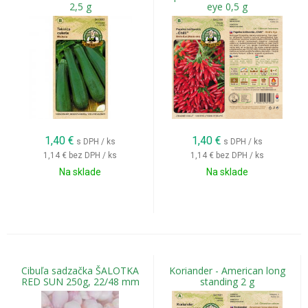
2,5 g
eye 0,5 g
1,40
€
1,40
€
s DPH / ks
s DPH / ks
1,14 €
bez DPH / ks
1,14 €
bez DPH / ks
Na sklade
Na sklade
Cibuľa sadzačka ŠALOTKA
Koriander - American long
RED SUN 250g, 22/48 mm
standing 2 g