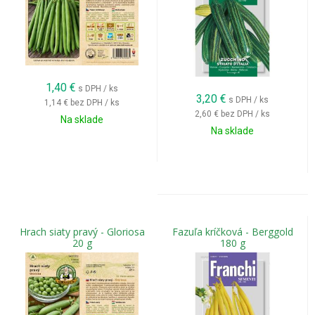
1,40
€
s DPH / ks
3,20
€
s DPH / ks
1,14 €
bez DPH / ks
2,60 €
bez DPH / ks
Na sklade
Na sklade
Hrach siaty pravý - Gloriosa
Fazuľa kríčková - Berggold
20 g
180 g