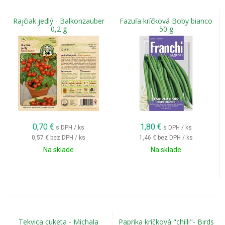
Rajčiak jedlý - Balkonzauber
Fazuľa kríčková Boby bianco
0,2 g
50 g
0,70
€
1,80
€
s DPH / ks
s DPH / ks
0,57 €
bez DPH / ks
1,46 €
bez DPH / ks
Na sklade
Na sklade
Tekvica cuketa - Michala
Paprika kríčková "chilli"- Birds