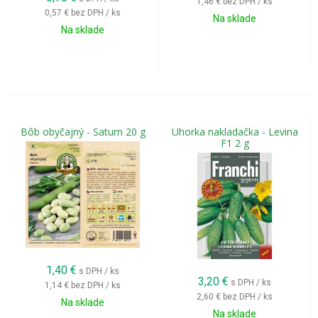
1,46 €
bez DPH / ks
0,57 €
bez DPH / ks
Na sklade
Na sklade
Bôb obyčajný - Saturn 20 g
Uhorka nakladačka - Levina
F1 2 g
1,40
€
s DPH / ks
3,20
€
s DPH / ks
1,14 €
bez DPH / ks
2,60 €
bez DPH / ks
Na sklade
Na sklade