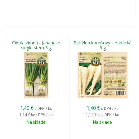
Cibuľa zimná - Japanese
Petržlen koreňový - Hanácká
single stem 3 g
5 g
1,40
€
1,40
€
s DPH / ks
s DPH / ks
1,14 €
bez DPH / ks
1,14 €
bez DPH / ks
Na sklade
Na sklade