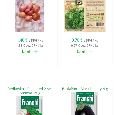
1,40
€
0,70
€
s DPH / ks
s DPH / ks
1,33 €
bez DPH / ks
0,57 €
bez DPH / ks
Na sklade
Na sklade
Reďkovka - Rapid red 2 sel.
Baklažán - Black beauty 4 g
Sanova 15 g