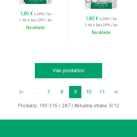
1,80
€
s DPH / ks
1,80
€
s DPH / ks
1,46 €
bez DPH / ks
1,46 €
bez DPH / ks
Na sklade
Na sklade
Viac produktov
|<
…
7
8
9
10
11
>|
Produkty:
193
-
216
/
287
| Aktuálna strana:
9
/
12