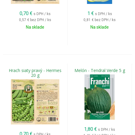
0,70
€
1
€
s DPH / ks
s DPH / ks
0,57 €
bez DPH / ks
0,81 €
bez DPH / ks
Na sklade
Na sklade
Hrach siaty pravý - Hermes
Melón - Tendral Verde 5 g
20 g
1,80
€
s DPH / ks
0,70
€
s DPH / ks