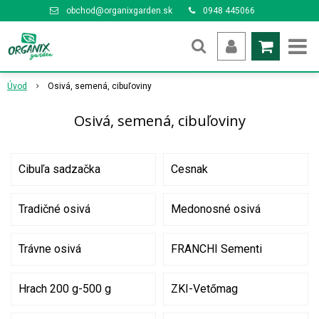
obchod@organixgarden.sk
0948 445066
Úvod
Osivá, semená, cibuľoviny
Osivá, semená, cibuľoviny
Cibuľa sadzačka
Cesnak
Tradičné osivá
Medonosné osivá
Trávne osivá
FRANCHI Sementi
Hrach 200 g-500 g
ZKI-Vetőmag