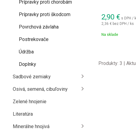
Prípravky proti chorobám
Prípravky proti škodcom
2,90
€
s DPH / 
2,36 €
bez DPH / ks
Povrchová závlaha
Na sklade
Postrekovače
Údržba
Produkty:
3
| Aktu
Doplnky
Sadbové zemiaky
Osivá, semená, cibuľoviny
Zelené hnojenie
Literatúra
Minerálne hnojivá