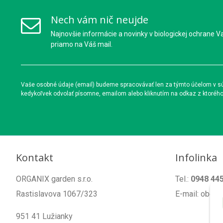
Nech vám nič neujde
Najnovšie informácie a novinky v biologickej ochrane V
priamo na Váš mail.
Vaše osobné údaje (email) budeme spracovávať len za týmto účelom v súl
kedykoľvek odvolať písomne, emailom alebo kliknutím na odkaz z ktoréh
Kontakt
Infolinka
ORGANIX garden s.r.o.
Tel.:
0948 44
Rastislavova 1067/323
E-mail: obch
951 41 Lužianky