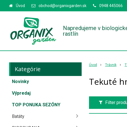
Úvod
obchod@organixgarden.sk
0948 445066
Napredujeme v biologick
rastlín
Úvod
Trávnik
T
Kategórie
Tekuté hn
Novinky
Výpredaj
Filter prod
TOP PONUKA SEZÓNY
Batáty