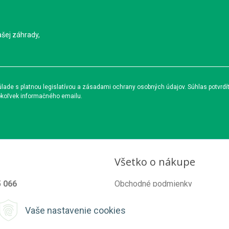
ašej záhrady,
ade s platnou legislatívou a zásadami ochrany osobných údajov. Súhlas potvrdí
okoľvek informačného emailu.
Všetko o nákupe
5 066
Obchodné podmienky
od@organixgarden.sk
Ochrana súkromia
Vaše nastavenie cookies
Reklamačné podmienky