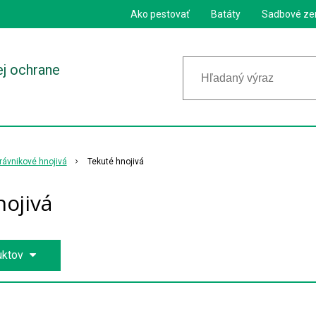
Ako pestovať
Batáty
Sadbové ze
ej ochrane
rávnikové hnojivá
Tekuté hnojivá
ojivá
uktov