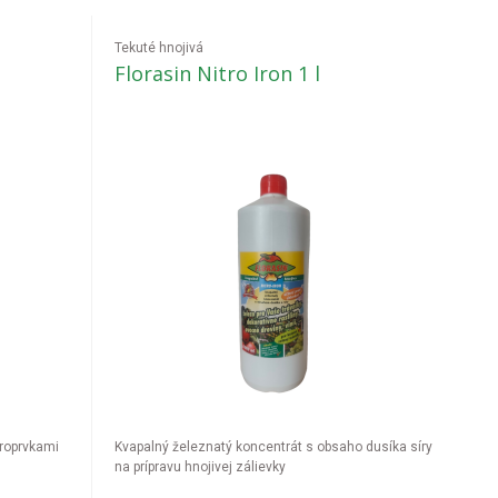
Tekuté hnojivá
Florasin Nitro Iron 1 l
kroprvkami
Kvapalný železnatý koncentrát s obsaho dusíka síry
na prípravu hnojivej zálievky