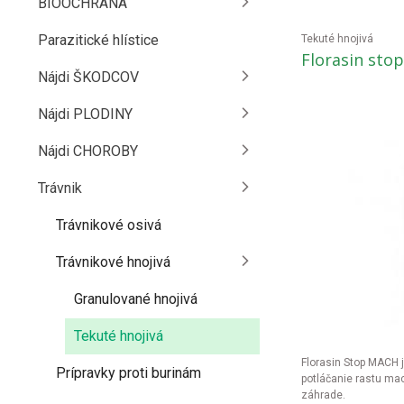
BIOOCHRANA
Parazitické hlístice
Tekuté hnojivá
Florasin sto
Nájdi ŠKODCOV
Nájdi PLODINY
Nájdi CHOROBY
Trávnik
Trávnikové osivá
Trávnikové hnojivá
Granulované hnojivá
Tekuté hnojivá
Florasin Stop MACH 
Prípravky proti burinám
potláčanie rastu mac
záhrade.