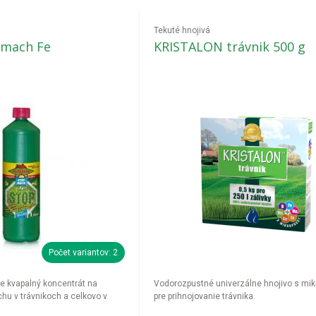
Tekuté hnojivá
pmach Fe
KRISTALON trávnik 500 g
Počet variantov: 2
je kvapalný koncentrát na
Vodorozpustné univerzálne hnojivo s mi
hu v trávnikoch a celkovo v
pre prihnojovanie trávnika.