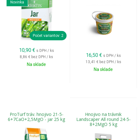
Novinka
Počet variantov: 2
10,90
€
s DPH / ks
16,50
€
s DPH / ks
8,86 €
bez DPH / ks
13,41 €
bez DPH / ks
Na sklade
Na sklade
ProTurf tráv. hnojivo 21-5-
Hnojivo na trávnik
6+7CaO+2,5MgO - jar 25 kg
Landscaper All round 24-5-
8+2MgO 5 kg