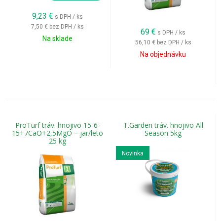
9,23
€
s DPH / ks
7,50 €
bez DPH / ks
69
€
s DPH / ks
Na sklade
56,10 €
bez DPH / ks
Na objednávku
ProTurf tráv. hnojivo 15-6-
T.Garden tráv. hnojivo All
15+7CaO+2,5MgO – jar/leto
Season 5kg
25 kg
Novinka