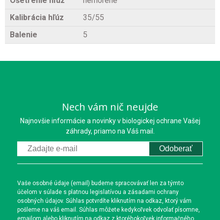
Ošetrenie hľúz
nemorené
Kalibrácia hľúz
35/55
Balenie
5
Nech vám nič neujde
Najnovšie informácie a novinky v biologickej ochrane Vašej
záhrady, priamo na Váš mail.
Odoberať
Vaše osobné údaje (email) budeme spracovávať len za týmto
účelom v súlade s platnou legislatívou a zásadami ochrany
osobných údajov. Súhlas potvrdíte kliknutím na odkaz, ktorý vám
pošleme na váš email. Súhlas môžete kedykoľvek odvolať písomne,
emailom alebo kliknutím na odkaz z ktoréhokoľvek informačného