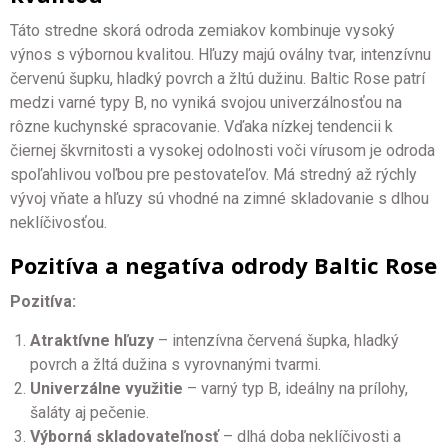
Táto stredne skorá odroda zemiakov kombinuje vysoký
výnos s výbornou kvalitou. Hľuzy majú oválny tvar, intenzívnu
červenú šupku, hladký povrch a žltú dužinu. Baltic Rose patrí
medzi varné typy B, no vyniká svojou univerzálnosťou na
rôzne kuchynské spracovanie. Vďaka nízkej tendencii k
čiernej škvrnitosti a vysokej odolnosti voči vírusom je odroda
spoľahlivou voľbou pre pestovateľov. Má stredný až rýchly
vývoj vňate a hľuzy sú vhodné na zimné skladovanie s dlhou
neklíčivosťou.
Pozitíva a negatíva odrody Baltic Rose
Pozitíva:
Atraktívne hľuzy
– intenzívna červená šupka, hladký
povrch a žltá dužina s vyrovnanými tvarmi.
Univerzálne využitie
– varný typ B, ideálny na prílohy,
šaláty aj pečenie.
Výborná skladovateľnosť
– dlhá doba neklíčivosti a