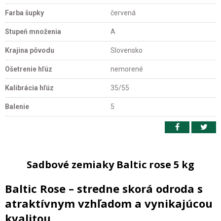
Farba šupky
červená
Stupeň množenia
A
Krajina pôvodu
Slovensko
Ošetrenie hľúz
nemorené
Kalibrácia hľúz
35/55
Balenie
5
Sadbové zemiaky Baltic rose 5 kg
Baltic Rose – stredne skorá odroda s
atraktívnym vzhľadom a vynikajúcou
kvalitou