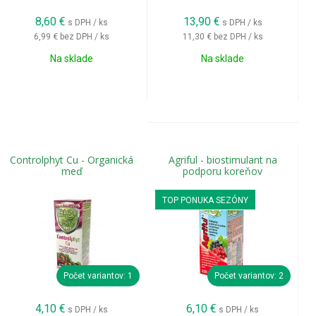
8,60
€
13,90
€
s DPH / ks
s DPH / ks
6,99 €
bez DPH / ks
11,30 €
bez DPH / ks
Na sklade
Na sklade
Controlphyt Cu - Organická
Agriful - biostimulant na
meď
podporu koreňov
TOP PONUKA SEZÓNY
Počet variantov: 1
Počet variantov: 2
4,10
€
6,10
€
s DPH / ks
s DPH / ks