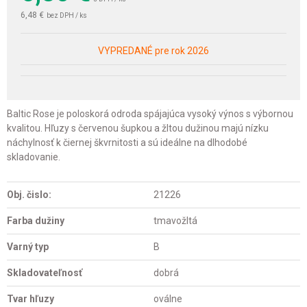
6,48 €
bez DPH / ks
VYPREDANÉ pre rok 2026
Baltic Rose je poloskorá odroda spájajúca vysoký výnos s výbornou
kvalitou. Hľuzy s červenou šupkou a žltou dužinou majú nízku
náchylnosť k čiernej škvrnitosti a sú ideálne na dlhodobé
skladovanie.
Obj. čislo:
21226
Farba dužiny
tmavožltá
Varný typ
B
Skladovateľnosť
dobrá
Tvar hľuzy
oválne