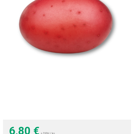
6,80
€
s DPH / ks