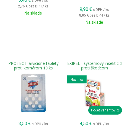
3,40
€
s DPH / ks
Insekticídy podľa pestovaných rastlín
2,76 €
bez DPH / ks
9,90
€
s DPH / ks
Na sklade
8,05 €
bez DPH / ks
Insekticídy na ovocné stromy
Na sklade
Jablone, hrušky, slivky, čerešne či broskyne pravidelne
napádajú obaľovače, vrtivky, vošky alebo piadivky.
Vhodný
postrek proti škodcom
pomáha ochrániť:
listy,
PROTECT larvicídne tablety
EXIREL - systémový insekticíd
kvety,
proti komárom 10 ks
proti škodcom
mladé plody,
dozrievajúcu úrodu.
Novinka
Pri ovocných stromoch je rozhodujúce správne načasovanie
podľa signalizácie výskytu škodcov.
Počet variantov: 2
Insekticídy na vinič
3,50
€
4,50
€
s DPH / ks
s DPH / ks
Vo vinohradoch patria medzi najčastejších škodcov