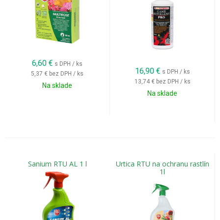
Kontaktné insekticídy
Kontaktné insekticídy pôsobia priamo po kontakte škodcu s
účinnou látkou. Sú vhodné najmä pri viditeľnom výskyte
škodcov na povrchu rastliny.
6,60
€
s DPH / ks
Ich výhodou je:
16,90
€
s DPH / ks
5,37 €
bez DPH / ks
13,74 €
bez DPH / ks
Na sklade
rýchly nástup účinku,
Na sklade
spoľahlivý zásah proti aktívnym škodcom,
široké spektrum použitia.
Pri kontaktných prípravkoch je dôležité dôkladné pokrytie
celej rastliny.
Sanium RTU AL 1 l
Urtica RTU na ochranu rastlín
1l
Systémové insekticídy
Systémové prípravky prenikajú do rastlinných pletív a
rozvádzajú sa po celej rastline. Škodcovia prijímajú účinnú
látku počas cicania alebo požierania rastlinných častí.