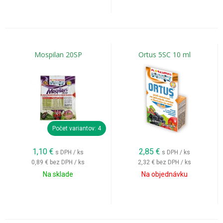
Aj okrasné rastliny bývajú napádané voškami, strapkami,
molicami alebo červcami.
Včasný zásah pomáha zachovať:
Mospilan 20SP
Ortus 5SC 10 ml
zdravé listy,
bohaté kvitnutie,
pekný vzhľad rastlín.
Ako správne aplikovať postrek proti
Počet variantov: 4
škodcom?
1,10
€
2,85
€
s DPH / ks
s DPH / ks
Účinnosť insekticídu závisí nielen od prípravku, ale aj od
0,89 €
bez DPH / ks
2,32 €
bez DPH / ks
Na sklade
Na objednávku
správnej aplikácie.
Pri postreku odporúčame:
sledovať výskyt škodcov,