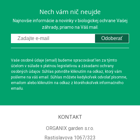
škodcov
,
pokiaľ je to možné, aplikovať feromónové lapače alebo
Nech vám nič neujde
lepové dosky,
Najnovšie informácie a novinky v biologickej ochrane Vašej
pre insekticídnu ochranu vybraných druhov rastlín
záhrady, priamo na Váš mail.
predstavuje
efektívne a účinné riešenie
aplikácia
parazitických hlístic
,
Odoberať
pravidelne sledovať zdravotný stav rastlín.
Takýto prístup pomáha zachovať vysokú účinnosť prípravkov
Vaše osobné údaje (email) budeme spracovávať len za týmto
aj do budúcnosti.
účelom v súlade s platnou legislatívou a zásadami ochrany
osobných údajov. Súhlas potvrdíte kliknutím na odkaz, ktorý vám
pošleme na váš email. Súhlas môžete kedykoľvek odvolať písomne,
emailom alebo kliknutím na odkaz z ktoréhokoľvek informačného
emailu.
Prečo nakupovať insekticídy v
ORGANIX garden?
V
záhradníctve ORGANIX garden
nájdete široký výber
KONTAKT
overených prípravkov na ochranu rastlín od renomovaných
výrobcov.
ORGANIX garden s.r.o.
Rastislavova 1067/323
Naši zákazníci oceňujú: