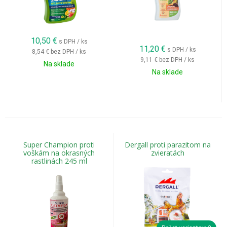
Výhodou systémových insekticídov je
:
dlhodobá ochrana,
10,50
€
s DPH / ks
11,20
€
účinok aj proti skrytým škodcom,
s DPH / ks
8,54 €
bez DPH / ks
9,11 €
bez DPH / ks
ochrana nových prírastkov,
Na sklade
Na sklade
vyššia odolnosť voči dažďu po zaschnutí postreku.
Proti akým škodcom sú insekticídy
určené?
Super Champion proti
Dergall proti parazitom na
Moderné
prípravky proti škodcom
pomáhajú pri ochrane
voškám na okrasných
zvieratách
rastlinách 245 ml
rastlín pred širokým spektrom škodlivého hmyzu.
Najčastejšie ide o:
vošky,
molice,
obaľovače,