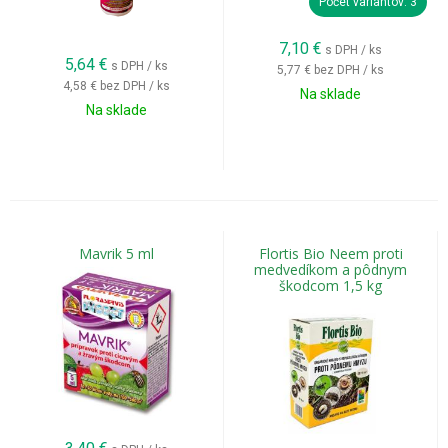
Počet variantov: 3
pásavku zemiakovú,
strapky,
7,10
€
s DPH / ks
5,64
€
s DPH / ks
cikádky,
5,77 €
bez DPH / ks
4,58 €
bez DPH / ks
červce,
Na sklade
Na sklade
piliarky,
kvetovky,
blyskáčiky,
skočky,
krytonosy,
vrtivku čerešňovú,
Mavrik 5 ml
Flortis Bio Neem proti
drozofilu japonskú,
medvedíkom a pôdnym
piadivky,
škodcom 1,5 kg
húsenice,
roztoče.
Každý škodca si vyžaduje správne načasovanie ochrany a
vhodne zvolený insekticíd.