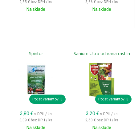
2,85 €
bez DPH / ks
3,66 €
bez DPH / ks
obaľovače, cikádky a ďalší cicavý hmyz.
Na sklade
Na sklade
Pravidelná ochrana pomáha:
chrániť strapce,
obmedziť poškodenie bobúľ,
znížiť riziko následných hubových chorôb
Spintor
Sanium Ultra ochrana rastlín
Insekticídy na zeleninu
Rajčiaky, papriky, uhorky, baklažány, kapustová zelenina či
zemiaky môžu poškodzovať vošky, molice, pásavka
zemiaková alebo húsenice.
Počet variantov: 3
Počet variantov: 3
Správne zvolený
insekticídny postrek
pomáha zachovať
zdravé rastliny počas celej vegetácie.
3,80
€
3,20
€
s DPH / ks
s DPH / ks
3,09 €
bez DPH / ks
2,60 €
bez DPH / ks
Na sklade
Na sklade
Insekticídy na okrasné rastliny