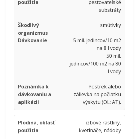
pestovateľské
substráty
smútivky
5 mil. jedincov/10 m2
na 8 l vody
50 mil.
jedincov/100 m2 na 80
l vody
Postrek alebo
zálievka na počiatku
výskytu (OL: AT).
izbové rastliny,
kvetináče, nádoby