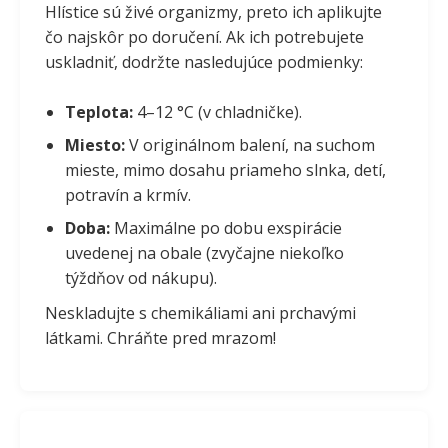
Hlístice sú živé organizmy, preto ich aplikujte
čo najskôr po doručení. Ak ich potrebujete
uskladniť, dodržte nasledujúce podmienky:
Teplota:
4–12 °C (v chladničke).
Miesto:
V originálnom balení, na suchom
mieste, mimo dosahu priameho slnka, detí,
potravín a krmív.
Doba:
Maximálne po dobu exspirácie
uvedenej na obale (zvyčajne niekoľko
týždňov od nákupu).
Neskladujte s chemikáliami ani prchavými
látkami. Chráňte pred mrazom!