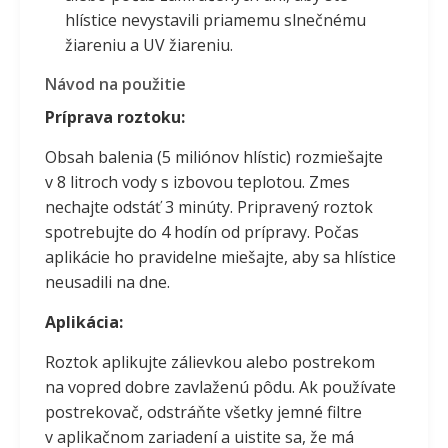
hlístice nevystavili priamemu slnečnému
žiareniu a UV žiareniu.
Návod na použitie
Príprava roztoku:
Obsah balenia (5 miliónov hlístic) rozmiešajte
v 8 litroch vody s izbovou teplotou. Zmes
nechajte odstáť 3 minúty. Pripravený roztok
spotrebujte do 4 hodín od prípravy. Počas
aplikácie ho pravidelne miešajte, aby sa hlístice
neusadili na dne.
Aplikácia:
Roztok aplikujte zálievkou alebo postrekom
na vopred dobre zavlaženú pôdu. Ak používate
postrekovač, odstráňte všetky jemné filtre
v aplikačnom zariadení a uistite sa, že má