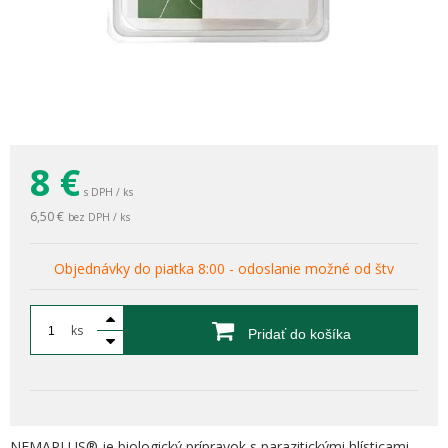
8
€
s DPH / ks
6,50 €
bez DPH / ks
Objednávky do piatka 8:00 - odoslanie možné od štv
ks
Pridať do košíka
NEMAPLUS® je biologický prípravok s parazitickými hlísticami