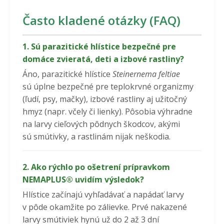
Často kladené otázky (FAQ)
1. Sú parazitické hlístice bezpečné pre
domáce zvieratá, deti a izbové rastliny?
Áno, parazitické hlístice
Steinernema feltiae
sú úplne bezpečné pre teplokrvné organizmy
(ľudí, psy, mačky), izbové rastliny aj užitočný
hmyz (napr. včely či lienky). Pôsobia výhradne
na larvy cieľových pôdnych škodcov, akými
sú smútivky, a rastlinám nijak neškodia.
2. Ako rýchlo po ošetrení prípravkom
NEMAPLUS® uvidím výsledok?
Hlístice začínajú vyhľadávať a napádať larvy
v pôde okamžite po zálievke. Prvé nakazené
larvy smútiviek hynú už do 2 až 3 dní