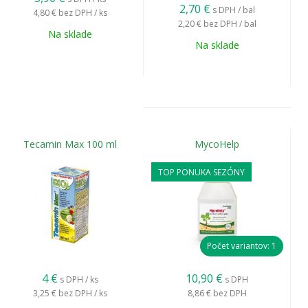
2,70
€
s DPH / bal
4,80 €
bez DPH / ks
2,20 €
bez DPH / bal
Na sklade
Na sklade
Tecamin Max 100 ml
MycoHelp
TOP PONUKA SEZÓNY
Počet variantov: 1
4
€
10,90
€
s DPH / ks
s DPH
3,25 €
bez DPH / ks
8,86 €
bez DPH