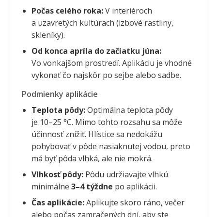
Počas celého roka:
V interiéroch
a uzavretých kultúrach (izbové rastliny,
skleníky).
Od konca apríla do začiatku júna:
Vo vonkajšom prostredí. Aplikáciu je vhodné
vykonať čo najskôr po sejbe alebo sadbe.
Podmienky aplikácie
Teplota pôdy:
Optimálna teplota pôdy
je 10–25 °C. Mimo tohto rozsahu sa môže
účinnosť znížiť. Hlístice sa nedokážu
pohybovať v pôde nasiaknutej vodou, preto
má byť pôda vlhká, ale nie mokrá.
Vlhkosť pôdy:
Pôdu udržiavajte vlhkú
minimálne
3–4 týždne
po aplikácii.
Čas aplikácie:
Aplikujte skoro ráno, večer
alebo počas zamračených dní, aby ste