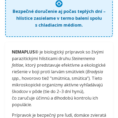
Bezpečné doručenie aj počas teplých dní –
hlístice zasielame v termo balení spolu
s chladiacim médiom.
NEMAPLUS®
je biologický prípravok so živými
parazitickými hlísticami druhu
Steinernema
feltiae
, ktorý predstavuje efektívne a ekologické
riešenie v boji proti larvám smútiviek (
Bradysia
spp.
, hovorovo tiež "smútnica, smútica"). Tieto
mikroskopické organizmy aktívne vyhľadávajú
škodcov v pôde (tie do 2–3 dní hynú),
čo zaručuje účinnú a dlhodobú kontrolu ich
populácie.
Prípravok je bezpečný pre ľudí, domáce zvieratá