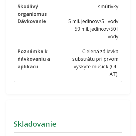
smútivky
5 mil. jedincov/5 l vody
50 mil. jedincov/50 l
vody
Cielená zálievka
substrátu pri prvom
výskyte mušiek (OL:
AT).
Skladovanie