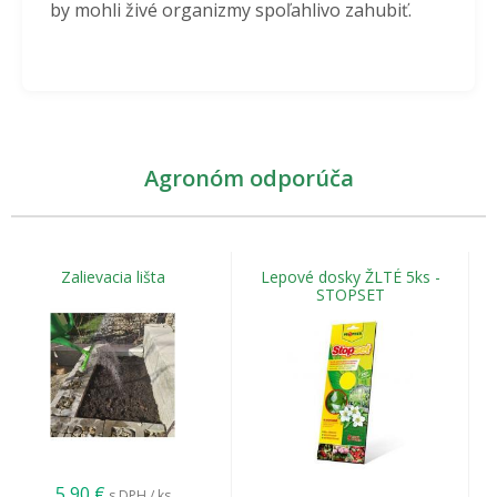
by mohli živé organizmy spoľahlivo zahubiť.
Agronóm odporúča
Zalievacia lišta
Lepové dosky ŽLTÉ 5ks -
STOPSET
5,90
€
s DPH / ks