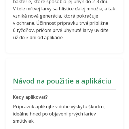
baktérie, ktoré spôsobia jej úhyn do 2-3 dní.
V tele mŕtvej larvy sa hlístice ďalej množia, a tak
vzniká nová generácia, ktorá pokračuje
v ochrane. Účinnosť prípravku trvá približne
6 týždňov, pričom prvé uhynuté larvy uvidíte
už do 3 dní od aplikácie.
Návod na použitie a aplikáciu
Kedy aplikovať?
Prípravok aplikujte v dobe výskytu škodcu,
ideálne hneď po objavení prvých lariev
smútiviek.