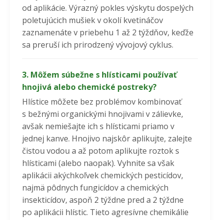
od aplikácie. Výrazný pokles výskytu dospelých
poletujúcich mušiek v okolí kvetináčov
zaznamenáte v priebehu 1 až 2 týždňov, keďže
sa preruší ich prirodzený vývojový cyklus.
3. Môžem súbežne s hlísticami používať
hnojivá alebo chemické postreky?
Hlístice môžete bez problémov kombinovať
s bežnými organickými hnojivami v zálievke,
avšak nemiešajte ich s hlísticami priamo v
jednej kanve. Hnojivo najskôr aplikujte, zalejte
čistou vodou a až potom aplikujte roztok s
hlísticami (alebo naopak).
Vyhnite sa však
aplikácii akýchkoľvek chemických pesticídov,
najmä pôdnych fungicídov a chemických
insekticídov, aspoň 2 týždne pred a 2 týždne
po aplikácii hlístic. Tieto agresívne chemikálie