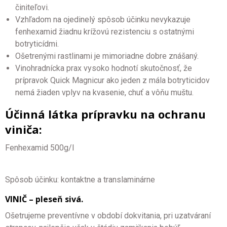
činiteľovi.
Vzhľadom na ojedinelý spôsob účinku nevykazuje
fenhexamid žiadnu krížovú rezistenciu s ostatnými
botryticídmi.
Ošetrenými rastlinami je mimoriadne dobre znášaný.
Vinohradnícka prax vysoko hodnotí skutočnosť, že
prípravok Quick Magnicur ako jeden z mála botryticidov
nemá žiaden vplyv na kvasenie, chuť a vôňu muštu.
Účinná látka prípravku na ochranu
viniča:
Fenhexamid 500g/l
Spôsob účinku: kontaktne a translaminárne
VINIČ – pleseň sivá.
Ošetrujeme preventívne v období dokvitania, pri uzatváraní