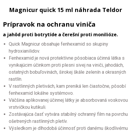
Magnicur quick 15 ml náhrada Teldor
Prípravok na ochranu viniča
a jahôd proti botrytíde a čerešní proti monilióze.
Quick Magnicur obsahuje fenhexamid so skupiny
hydroxianilidov.
Fenhexamid je nová protektívne pôsobiaca účinná látka s
vynikajúcim účinkom proti plesni sivej na viniči, jahodách,
ostatných bobuľovinách, širokej škále zelenín a okrasných
rastlín.
V rastlinných pletivách, kam preniká len čiastočne, pôsobí
fenhexamid lokálne systémovo.
Väčšina aplikovanej účinnej látky je absorbovaná voskovou
vrstvičkou kutikuli.
Zostávajúca časť vytvára stabilný ochranný film na povrchu
ošetrených rastlinných pletív.
Výsledkom je dlhodobá účinnosť proti danému škodlivému