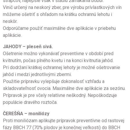
strapcov, najlepšie však v štádiu zamäkania bobúľ.
Vinič určený na neskorý zber, pre výrobu prívlastkových vín
môžeme ošetriť s ohľadom na krátku ochrannú lehotu i
neskôr.
Odporúčame použiť maximálne dve aplikácie v priebehu
aplikácie.
JAHODY – pleseň sivá.
Ošetrenie možno vykonávať preventívne v období pred
kvitnutím, počas plného kvetu i na konci kvitnutia jahôd.
Pri dodržaní krátkej ochrannej lehoty je možné ošetrovanie
jahôd i medzi jednotlivými zbermi.
Použitie prípravku vylepšuje dokonalosť vzhľadu a
skladovateľnosť ovocia. Maximálne dve aplikácie za sezónu.
Prípravok je pre včely relatívne neškodný. Nepoškodzuje
populácie dravého roztoča.
ČEREŠŇA – moniliózy
Proti moniliózam aplikujte prípravok preventívne od rastovej
fázy BBCH 77 (70% plodov je konečnej veľkosti) do BBCH