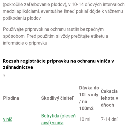
(pokročilé zafarbovanie plodov), v 10-14 dňových intervaloch
medzi aplikáciami, eventuálne ihneď pokiaľ dôjde k vážnemu
poškodeniu plodov.
Používajte prípravok na ochranu rastlín bezpečným
spôsobom. Pred použitím si vždy prečítajte etiketu a
informácie o prípravku
Rozsah registrácie prípravku na ochranu viniča v
záhradníctve
?
Dávka do
Čakacia
10L vody
Plodina
Škodlivý činiteľ
lehota v
/ na
dňoch
100m2
Botrytída (pleseň
vinič
10 ml
7-14 dní
sivá) viniča