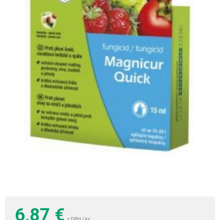
6,87
€
s DPH / ks