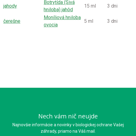
Botrytída (Sivá
jahody
15 ml
3 dni
hniloba) jahôd
Moníliová hniloba
čerešne
5 ml
3 dni
ovocia
Nech vám nič neujde
Najnovšie informácie a novinky v biologickej ochrane Vašej
záhrady, priamo na Váš mail.