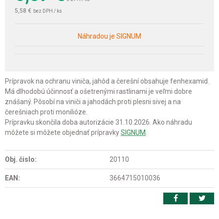
5,58 €
bez DPH / ks
Náhradou je SIGNUM
Prípravok na ochranu viniča, jahôd a čerešní obsahuje fenhexamid.
Má dlhodobú účinnosť a ošetrenými rastlinami je veľmi dobre
znášaný. Pôsobí na viniči a jahodách proti plesni sivej a na
čerešniach proti monilióze.
Prípravku skončila doba autorizácie 31.10.2026. Ako náhradu
môžete si môžete objednať prípravky
SIGNUM
.
Obj. čislo:
20110
EAN:
3664715010036