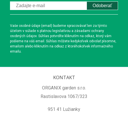
Odoberať
Vaše osobné údaje (email) budeme spracovávať len za týmto
účelom v súlade s platnou legislatívou a zásadami ochrany
osobných údajov. Súhlas potvrdíte kliknutím na odkaz, ktorý vám
pošleme na váš email. Súhlas môžete kedykoľvek odvolať písomne,
emailom alebo kliknutím na odkaz z ktoréhokoľvek informačného
emailu.
KONTAKT
ORGANIX garden s.r.o.
Rastislavova 1067/323
951 41 Lužianky