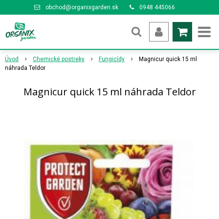
obchod@organixgarden.sk
0948 445066
Úvod
Chemické postreky
Fungicídy
Magnicur quick 15 ml
náhrada Teldor
Magnicur quick 15 ml náhrada Teldor