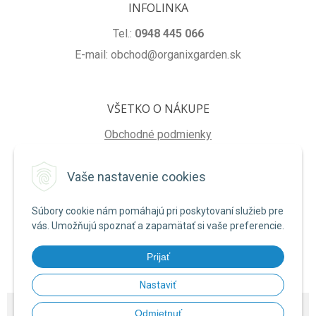
INFOLINKA
Tel.:
0948 445 066
E-mail: obchod@organixgarden.sk
VŠETKO O NÁKUPE
Obchodné podmienky
Ochrana súkromia
Vaše nastavenie cookies
Reklamačné podmienky
Súbory cookie nám pomáhajú pri poskytovaní služieb pre
NA STIAHNUTIE
vás. Umožňujú spoznať a zapamätať si vaše preferencie.
Formulár na odstúpenie od zmluvy
Prijať
Poučenie o uplatnení práva na odstúpenie od zmluvy
Nastaviť
© 2026 ORGANIXgarden •
NextShop
&
e-shop Pohoda Connector
by
NextCom
Odmietnuť