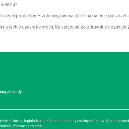
zeleninu?
rskych produktov – zeleniny, ovocia a tiež na balenie palivovéh
lúži na rýchle uzavretie vreca. Sú vyrábané zo zdravotne nezáva
ašej záhrady,
ade s platnou legislatívou a zásadami ochrany osobných údajov. Súhlas potvrdí
okoľvek informačného emailu.