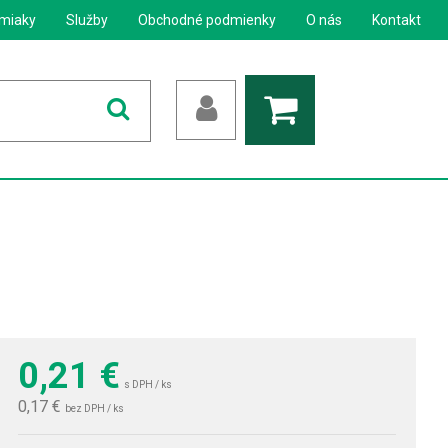
miaky
Služby
Obchodné podmienky
O nás
Kontakt
0,21
€
s DPH / ks
0,17 €
bez DPH / ks