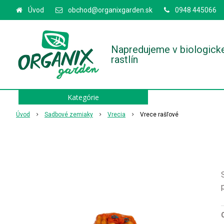
Úvod
obchod@organixgarden.sk
0948 445066
Napredujeme v biologick
rastlín
Kategórie
Úvod
Sadbové zemiaky
Vrecia
Vrece rašľové
O