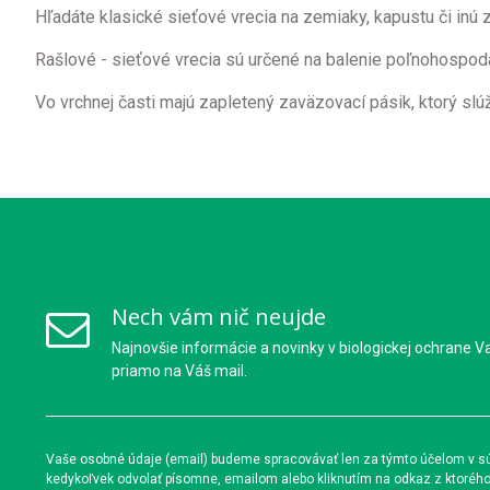
Hľadáte klasické sieťové vrecia na zemiaky, kapustu či inú 
Rašlové - sieťové vrecia sú určené na balenie poľnohospodá
Vo vrchnej časti majú zapletený zaväzovací pásik, ktorý s
Nech vám nič neujde
Najnovšie informácie a novinky v biologickej ochrane V
priamo na Váš mail.
Vaše osobné údaje (email) budeme spracovávať len za týmto účelom v súl
kedykoľvek odvolať písomne, emailom alebo kliknutím na odkaz z ktoréh