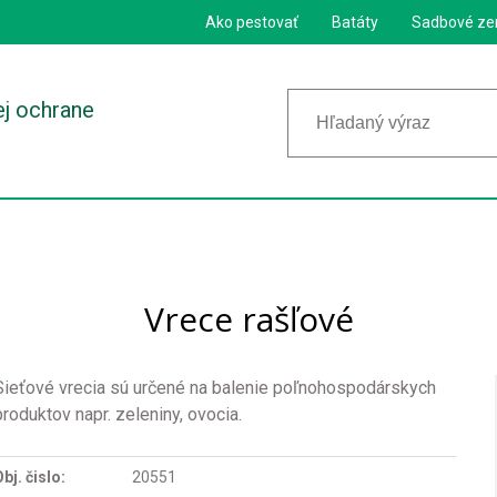
Ako pestovať
Batáty
Sadbové ze
ej ochrane
Vrece rašľové
Sieťové vrecia sú určené na balenie poľnohospodárskych
produktov napr. zeleniny, ovocia.
bj. čislo:
20551