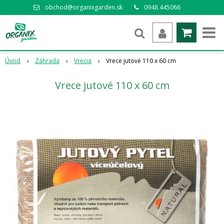
obchod@organixgarden.sk
0948 445066
Úvod
Záhrada
Vrecia
Vrece jutové 110 x 60 cm
Vrece jutové 110 x 60 cm