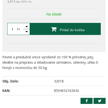
4,47 €
bez DPH / ks
Na sklade
ks
Pridať do košíka
Pevné a priedušné vrece vyrobené zo 100 % prírodnej juty,
ideálne na prepravu a skladovanie zemiakov, zeleniny, uhlia či
hnojív s nosnosťou do 50 kg.
Obj. čislo:
32018
EAN:
8594032162642