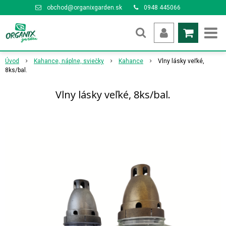
obchod@organixgarden.sk
0948 445066
Úvod
Kahance, náplne, sviečky
Kahance
Vlny lásky veľké,
8ks/bal.
Vlny lásky veľké, 8ks/bal.