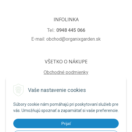
INFOLINKA
Tel.:
0948 445 066
E-mail: obchod@organixgarden.sk
VŠETKO O NÁKUPE
Obchodné podmienky
Ochrana súkromia
Vaše nastavenie cookies
Reklamačné podmienky
Súbory cookie nám pomáhajú pri poskytovaní služieb pre
NA STIAHNUTIE
vás. Umožňujú spoznať a zapamätať si vaše preferencie.
Formulár na odstúpenie od zmluvy
Prijať
Poučenie o uplatnení práva na odstúpenie od zmluvy