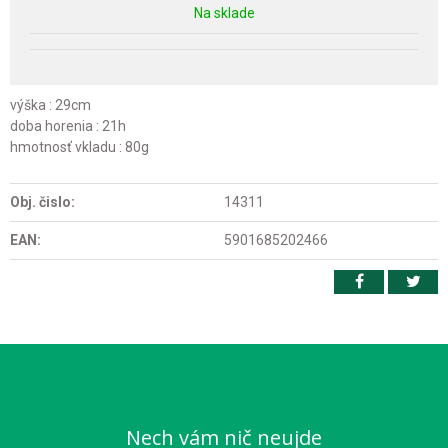
Na sklade
výška : 29cm
doba horenia : 21h
hmotnosť vkladu : 80g
Obj. čislo:
14311
EAN:
5901685202466
Nech vám nič neujde