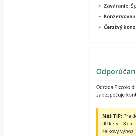
Zaváranie:
Šp
Konzervovani
Čerstvý kon
Odporúčan
Odroda Piccolo d
zabezpečuje kont
Náš TIP:
Pre d
dĺžke 5 – 8 cm.
celkový výnos.