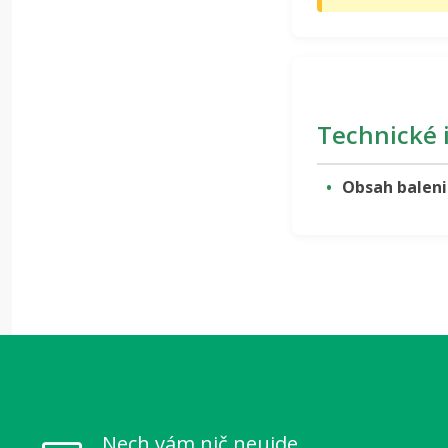
Technické 
Obsah baleni
Nech vám nič neujde