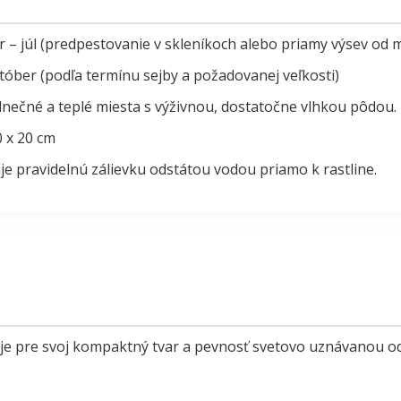
 – júl (predpestovanie v skleníkoch alebo priamy výsev od 
tóber (podľa termínu sejby a požadovanej veľkosti)
lnečné a teplé miesta s výživnou, dostatočne vlhkou pôdou.
 x 20 cm
e pravidelnú zálievku odstátou vodou priamo k rastline.
je pre svoj kompaktný tvar a pevnosť svetovo uznávanou 