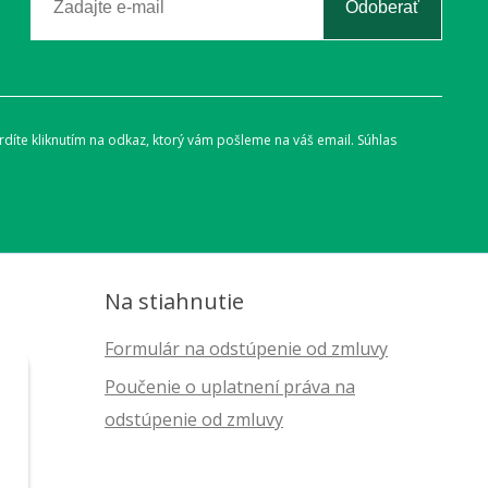
Odoberať
díte kliknutím na odkaz, ktorý vám pošleme na váš email. Súhlas
Na stiahnutie
Formulár na odstúpenie od zmluvy
Poučenie o uplatnení práva na
odstúpenie od zmluvy