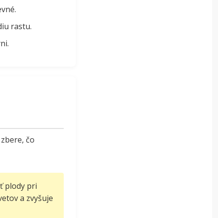
evné.
iu rastu.
ni.
 zbere, čo
 plody pri
kvetov a zvyšuje