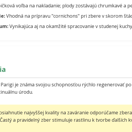
ičková voľba na nakladanie; plody zostávajú chrumkavé a p
e:
Vhodná na prípravu "cornichons" pri zbere v skorom štád
zum:
Vynikajúca aj na okamžité spracovanie v studenej kuchy
ia
i Parigi je známa svojou schopnosťou rýchlo regenerovať po
inuálnu úrodu.
osiahnutie najvyššej kvality na zaváranie odporúčame zberať
 Častý a pravidelný zber stimuluje rastlinu k tvorbe ďalších 