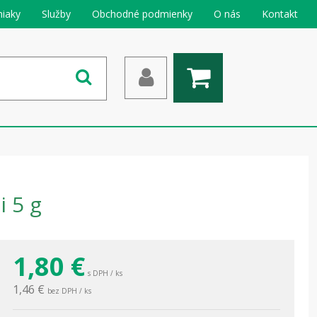
iaky
Služby
Obchodné podmienky
O nás
Kontakt
i 5 g
1,80
€
s DPH / ks
1,46 €
bez DPH / ks