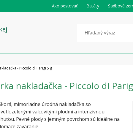
Ako pestovať
Batáty
Sadbové zem
kej
kladačka - Piccolo di Parigi 5 g
ka nakladačka - Piccolo di Parig
Skorá, mimoriadne úrodná nakladačka so
svetlozelenými valcovitými plodmi a intenzívnou
chuťou. Pevné plody s jemným povrchom sú ideálne na
domáce zaváranie.