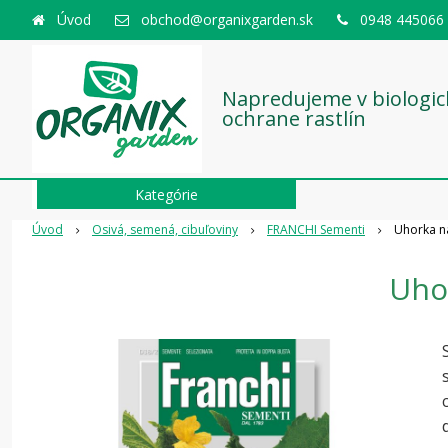
Úvod
obchod@organixgarden.sk
0948 445066
Napredujeme v biologic
ochrane rastlín
Kategórie
Úvod
Osivá, semená, cibuľoviny
FRANCHI Sementi
Uhorka na
Uhor