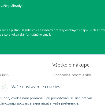
 Vašej záhrady,
lade s platnou legislatívou a zásadami ochrany osobných údajov. Súhlas potvr
 z ktoréhokoľvek informačného emailu.
Všetko o nákupe
5 066
Obchodné podmienky
hod@organixgarden.sk
Ochrana súkromia
Vaše nastavenie cookies
Reklamačné podmienky
Súbory cookie nám pomáhajú pri poskytovaní služieb pre vás.
Umožňujú spoznať a zapamätať si vaše preferencie.