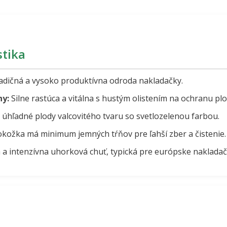
stika
adičná a vysoko produktívna odroda nakladačky.
ny:
Silne rastúca a vitálna s hustým olistením na ochranu plo
 úhľadné plody valcovitého tvaru so svetlozelenou farbou.
kožka má minimum jemných tŕňov pre ľahší zber a čistenie.
a intenzívna uhorková chuť, typická pre európske nakladač