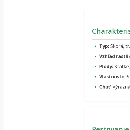
Charakteri
Typ:
Skorá, tr
Vzhľad rastli
Plody:
Krátke,
Vlastnosti:
Po
Chuť:
Výrazná 
Pestovanie