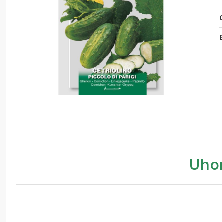
O
Uhor