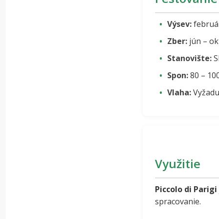
Výsev:
február
Zber:
jún – ok
Stanovište:
S
Spon:
80 – 100
Vlaha:
Vyžaduj
Využitie
Piccolo di Parigi
spracovanie.