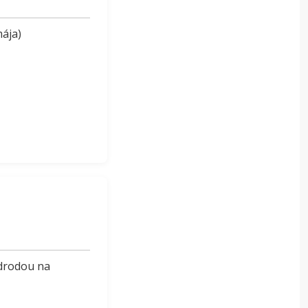
mája)
odrodou na