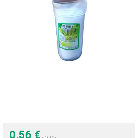
0,56
€
s DPH / ks