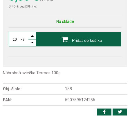
0,46 €
bez DPH / ks
Na sklade
ks
Pridať do košíka
Náhrobná sviečka Termos 100g
Obj. čislo:
158
EAN:
5907595124256