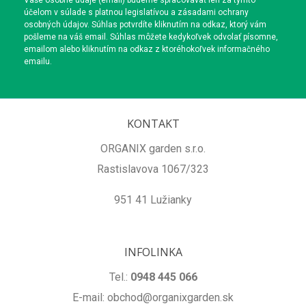
Vaše osobné údaje (email) budeme spracovávať len za týmto
účelom v súlade s platnou legislatívou a zásadami ochrany
osobných údajov. Súhlas potvrdíte kliknutím na odkaz, ktorý vám
pošleme na váš email. Súhlas môžete kedykoľvek odvolať písomne,
emailom alebo kliknutím na odkaz z ktoréhokoľvek informačného
emailu.
KONTAKT
ORGANIX garden s.r.o.
Rastislavova 1067/323
951 41 Lužianky
INFOLINKA
Tel.:
0948 445 066
E-mail: obchod@organixgarden.sk