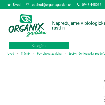
Úvod
obchod@organixgarden.sk
0948 445066
Napredujeme v biologick
rastlín
Kategórie
Úvod
Trávnik
Povrchová závlaha
Spojky, rýchlospojky, rozdeľ
O