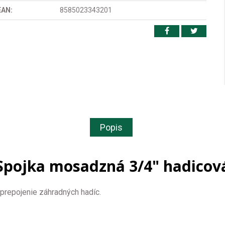
EAN:
8585023343201
Popis
Spojka mosadzná 3/4" hadicov
 prepojenie záhradných hadíc.