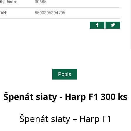
bj. čislo:
30685
EAN:
8590396394705
Popis
Špenát siaty - Harp F1 300 ks
Špenát siaty – Harp F1