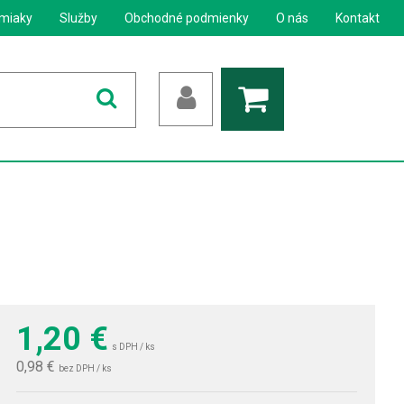
miaky
Služby
Obchodné podmienky
O nás
Kontakt
1,20
€
s DPH / ks
0,98 €
bez DPH / ks