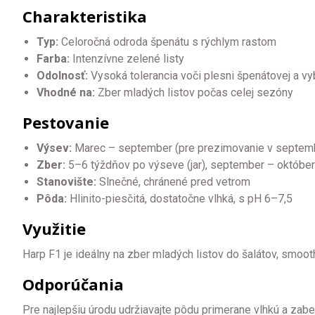
Charakteristika
Typ:
Celoročná odroda špenátu s rýchlym rastom
Farba:
Intenzívne zelené listy
Odolnosť:
Vysoká tolerancia voči plesni špenátovej a vy
Vhodné na:
Zber mladých listov počas celej sezóny
Pestovanie
Výsev:
Marec – september (pre prezimovanie v septemb
Zber:
5–6 týždňov po výseve (jar), september – október
Stanovište:
Slnečné, chránené pred vetrom
Pôda:
Hlinito-piesčitá, dostatočne vlhká, s pH 6–7,5
Využitie
Harp F1 je ideálny na zber mladých listov do šalátov, smoot
Odporúčania
Pre najlepšiu úrodu udržiavajte pôdu primerane vlhkú a zab