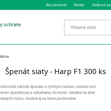
Ako pestovať
Batáty
Sadbové ze
ej ochrane
 300 ks
Špenát siaty - Harp F1 300 ks
Celoročná odroda špenátu s rýchlym rastom, odolná voči
plesni špenátovej a vybiehaniu do kvetu. Ideálna na zber
mladých listov, vhodná aj na letné pestovanie.