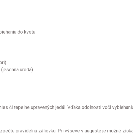
biehaniu do kvetu
ri)
 (jesenná úroda)
hies či tepelne upravených jedál. Vďaka odolnosti voči vybiehaniu
ezpečte pravidelnú zálievku. Pri výseve v auguste je možné zís