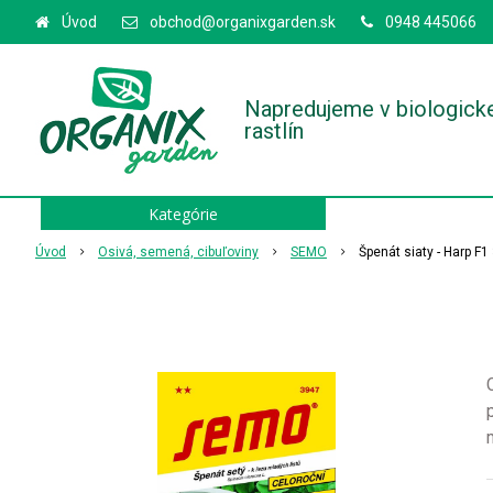
Úvod
obchod@organixgarden.sk
0948 445066
Napredujeme v biologick
rastlín
Kategórie
Úvod
Osivá, semená, cibuľoviny
SEMO
Špenát siaty - Harp F1