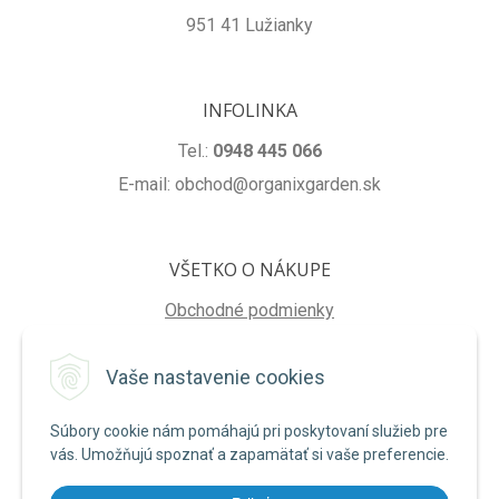
951 41 Lužianky
INFOLINKA
Tel.:
0948 445 066
E-mail: obchod@organixgarden.sk
VŠETKO O NÁKUPE
Obchodné podmienky
Ochrana súkromia
Vaše nastavenie cookies
Reklamačné podmienky
Súbory cookie nám pomáhajú pri poskytovaní služieb pre
NA STIAHNUTIE
vás. Umožňujú spoznať a zapamätať si vaše preferencie.
Formulár na odstúpenie od zmluvy