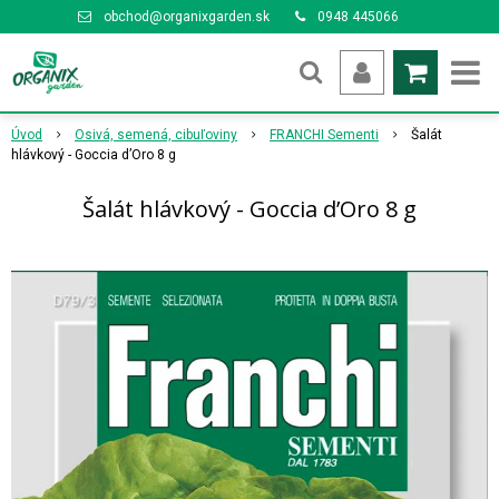
obchod@organixgarden.sk
0948 445066
Úvod
Osivá, semená, cibuľoviny
FRANCHI Sementi
Šalát
hlávkový - Goccia d’Oro 8 g
Šalát hlávkový - Goccia d’Oro 8 g