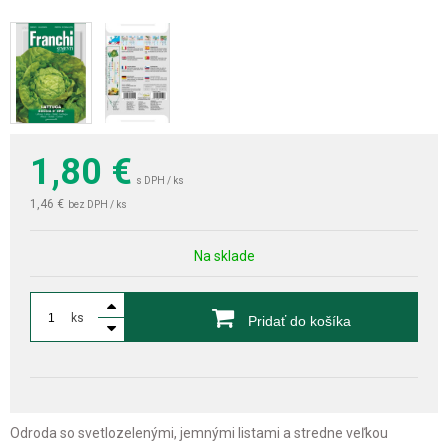
1,80
€
s DPH / ks
1,46 €
bez DPH / ks
Na sklade
ks
Pridať do košíka
Odroda so svetlozelenými, jemnými listami a stredne veľkou