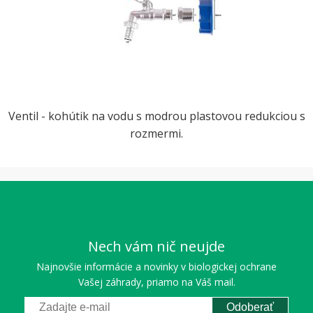
Ventil - kohútik na vodu s modrou plastovou redukciou s
rozmermi.
Nech vám nič neujde
Najnovšie informácie a novinky v biologickej ochrane
Vašej záhrady, priamo na Váš mail.
Odoberať