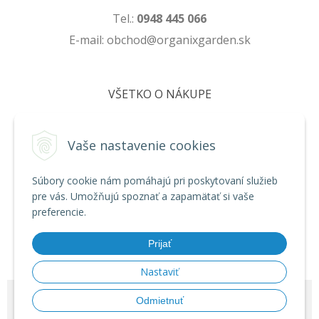
Tel.:
0948 445 066
E-mail: obchod@organixgarden.sk
VŠETKO O NÁKUPE
Obchodné podmienky
Ochrana súkromia
Vaše nastavenie cookies
Reklamačné podmienky
Súbory cookie nám pomáhajú pri poskytovaní služieb
pre vás. Umožňujú spoznať a zapamätať si vaše
NA STIAHNUTIE
preferencie.
Formulár na odstúpenie od zmluvy
Prijať
Poučenie o uplatnení práva na odstúpenie od zmluvy
Nastaviť
© 2026 ORGANIXgarden •
NextShop
&
e-shop Pohoda Connector
by
Odmietnuť
NextCom s.r.o.