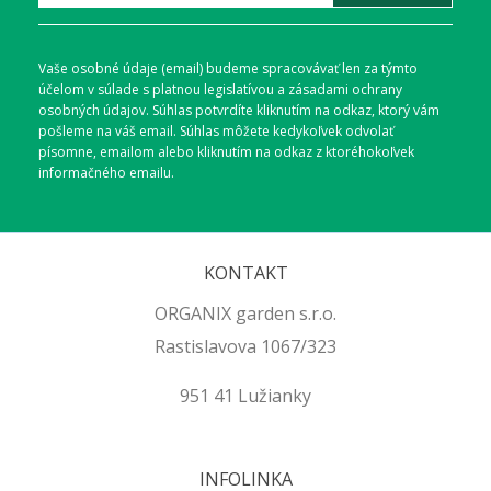
Vaše osobné údaje (email) budeme spracovávať len za týmto
účelom v súlade s platnou legislatívou a zásadami ochrany
osobných údajov. Súhlas potvrdíte kliknutím na odkaz, ktorý vám
pošleme na váš email. Súhlas môžete kedykoľvek odvolať
písomne, emailom alebo kliknutím na odkaz z ktoréhokoľvek
informačného emailu.
KONTAKT
ORGANIX garden s.r.o.
Rastislavova 1067/323
951 41 Lužianky
INFOLINKA