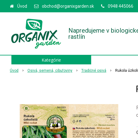
Úvod
obchod@organixgarden.sk
0948 445066
Napredujeme v biologick
rastlín
Kategórie
Úvod
Osivá, semená, cibuľoviny
Tradičné osivá
Rukola úzkoli
O