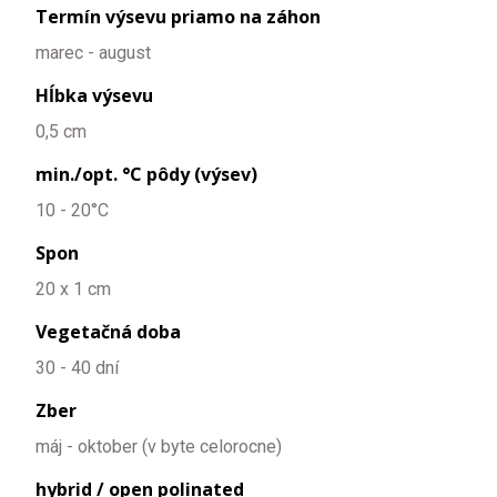
Termín výsevu priamo na záhon
marec - august
Hĺbka výsevu
0,5 cm
min./opt. °C pôdy (výsev)
10 - 20°C
Spon
20 x 1 cm
Vegetačná doba
30 - 40 dní
Zber
máj - oktober (v byte celorocne)
hybrid / open polinated