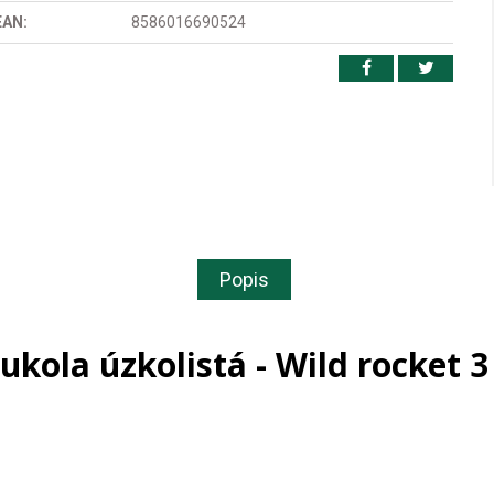
EAN:
8586016690524
Popis
ukola úzkolistá - Wild rocket 3