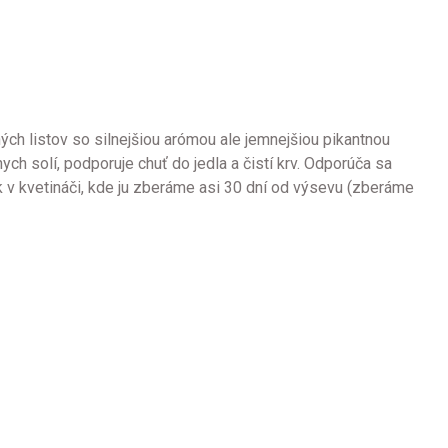
ých listov so silnejšiou arómou ale jemnejšiou pikantnou
h solí, podporuje chuť do jedla a čistí krv. Odporúča sa
k v kvetináči, kde ju zberáme asi 30 dní od výsevu (zberáme