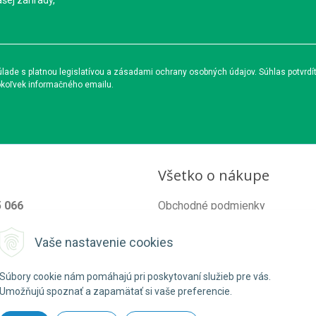
ašej záhrady,
ade s platnou legislatívou a zásadami ochrany osobných údajov. Súhlas potvrdí
okoľvek informačného emailu.
Všetko o nákupe
5 066
Obchodné podmienky
od@organixgarden.sk
Ochrana súkromia
Vaše nastavenie cookies
Reklamačné podmienky
Súbory cookie nám pomáhajú pri poskytovaní služieb pre vás.
Umožňujú spoznať a zapamätať si vaše preferencie.