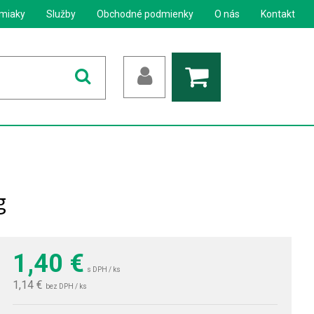
miaky
Služby
Obchodné podmienky
O nás
Kontakt
g
1,40
€
s DPH / ks
1,14 €
bez DPH / ks