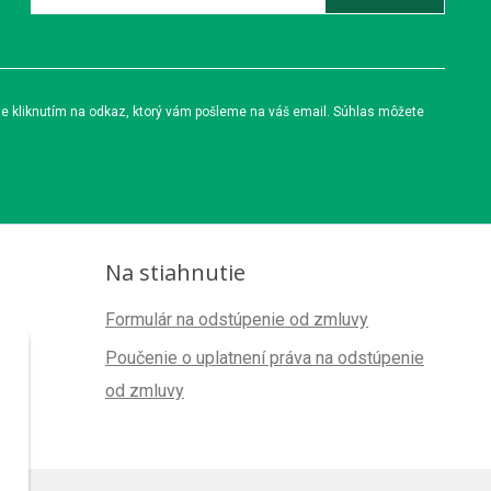
te kliknutím na odkaz, ktorý vám pošleme na váš email. Súhlas môžete
Na stiahnutie
Formulár na odstúpenie od zmluvy
Poučenie o uplatnení práva na odstúpenie
od zmluvy