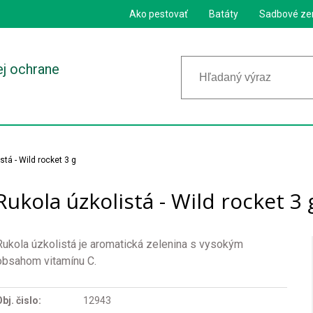
Ako pestovať
Batáty
Sadbové ze
ej ochrane
stá - Wild rocket 3 g
Rukola úzkolistá - Wild rocket 3 
Rukola úzkolistá je aromatická zelenina s vysokým
obsahom vitamínu C.
bj. čislo:
12943