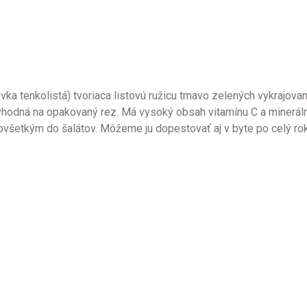
vka tenkolistá) tvoriaca listovú ružicu tmavo zelených vykrajovan
vhodná na opakovaný rez. Má vysoký obsah vitamínu C a minerálnyc
dovšetkým do šalátov. Môžeme ju dopestovať aj v byte po celý ro