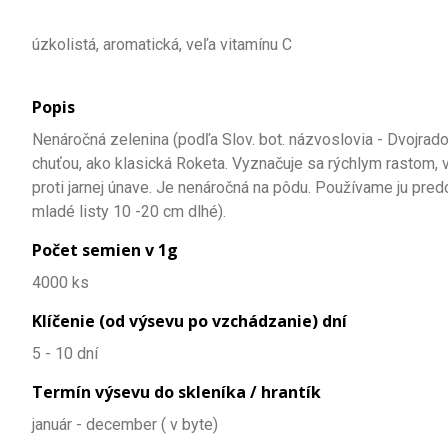
úzkolistá, aromatická, veľa vitamínu C
Popis
Nenáročná zelenina (podľa Slov. bot. názvoslovia - Dvojrado
chuťou, ako klasická Roketa. Vyznačuje sa rýchlym rastom, 
proti jarnej únave. Je nenáročná na pôdu. Používame ju pre
mladé listy 10 -20 cm dlhé).
Počet semien v 1g
4000 ks
Klíčenie (od výsevu po vzchádzanie) dní
5 - 10 dní
Termín výsevu do skleníka / hrantík
január - december ( v byte)