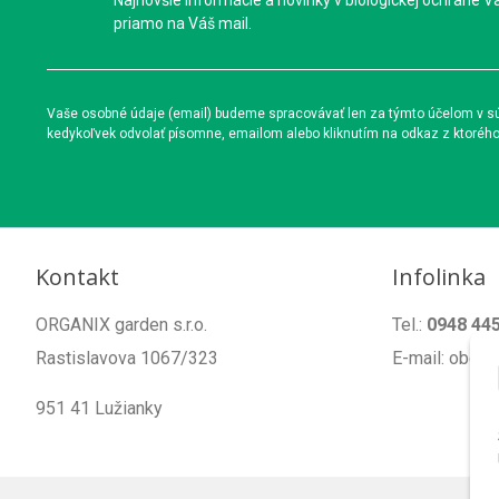
Najnovšie informácie a novinky v biologickej ochrane V
priamo na Váš mail.
Vaše osobné údaje (email) budeme spracovávať len za týmto účelom v súl
kedykoľvek odvolať písomne, emailom alebo kliknutím na odkaz z ktoréh
Kontakt
Infolinka
ORGANIX garden s.r.o.
Tel.:
0948 44
Rastislavova 1067/323
E-mail: obch
951 41 Lužianky