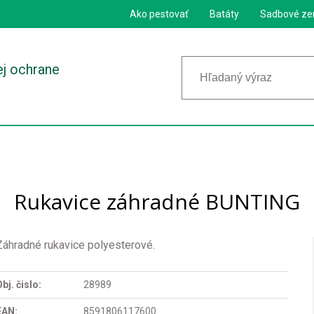
Ako pestovať
Batáty
Sadbové ze
ej ochrane
Rukavice záhradné BUNTING
Záhradné rukavice polyesterové.
bj. čislo:
28989
EAN:
8591806117600