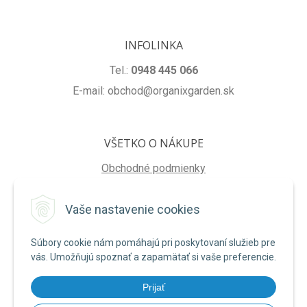
INFOLINKA
Tel.:
0948 445 066
E-mail: obchod@organixgarden.sk
VŠETKO O NÁKUPE
Obchodné podmienky
Ochrana súkromia
Vaše nastavenie cookies
Reklamačné podmienky
Súbory cookie nám pomáhajú pri poskytovaní služieb pre
NA STIAHNUTIE
vás. Umožňujú spoznať a zapamätať si vaše preferencie.
Formulár na odstúpenie od zmluvy
Prijať
Poučenie o uplatnení práva na odstúpenie od zmluvy