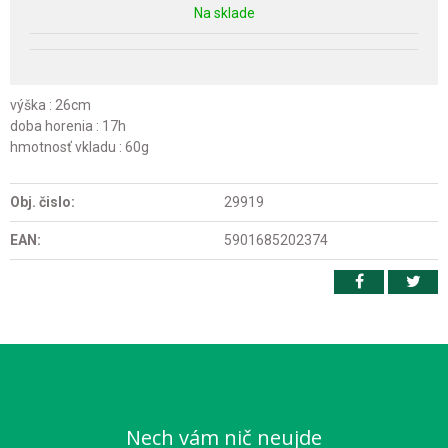
Na sklade
výška : 26cm
doba horenia : 17h
hmotnosť vkladu : 60g
Obj. čislo:
29919
EAN:
5901685202374
Nech vám nič neujde