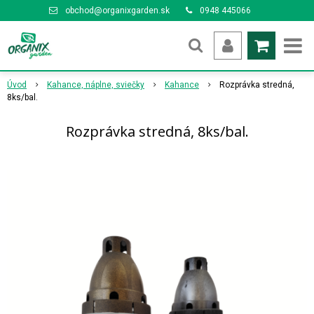
obchod@organixgarden.sk
0948 445066
Úvod
Kahance, náplne, sviečky
Kahance
Rozprávka stredná,
8ks/bal.
Rozprávka stredná, 8ks/bal.