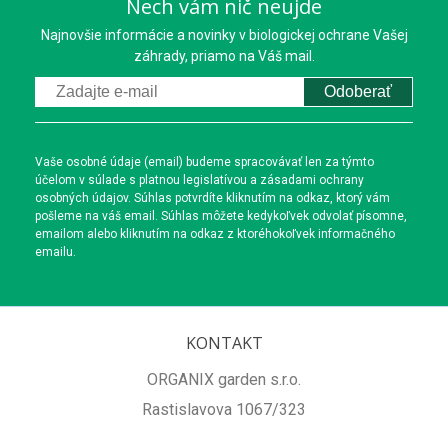
Nech vám nič neujde
Najnovšie informácie a novinky v biologickej ochrane Vašej
záhrady, priamo na Váš mail.
Odoberať
Vaše osobné údaje (email) budeme spracovávať len za týmto
účelom v súlade s platnou legislatívou a zásadami ochrany
osobných údajov. Súhlas potvrdíte kliknutím na odkaz, ktorý vám
pošleme na váš email. Súhlas môžete kedykoľvek odvolať písomne,
emailom alebo kliknutím na odkaz z ktoréhokoľvek informačného
emailu.
KONTAKT
ORGANIX garden s.r.o.
Rastislavova 1067/323