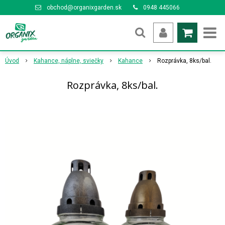
obchod@organixgarden.sk
0948 445066
Úvod
Kahance, náplne, sviečky
Kahance
Rozprávka, 8ks/bal.
Rozprávka, 8ks/bal.