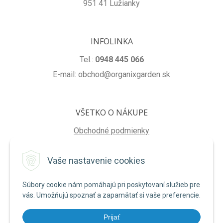
951 41 Lužianky
INFOLINKA
Tel.:
0948 445 066
E-mail: obchod@organixgarden.sk
VŠETKO O NÁKUPE
Obchodné podmienky
Ochrana súkromia
Vaše nastavenie cookies
Reklamačné podmienky
Súbory cookie nám pomáhajú pri poskytovaní služieb pre
NA STIAHNUTIE
vás. Umožňujú spoznať a zapamätať si vaše preferencie.
Formulár na odstúpenie od zmluvy
Prijať