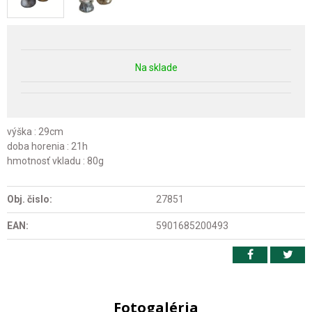
Na sklade
výška : 29cm
doba horenia : 21h
hmotnosť vkladu : 80g
Obj. čislo:
27851
EAN:
5901685200493
Fotogaléria