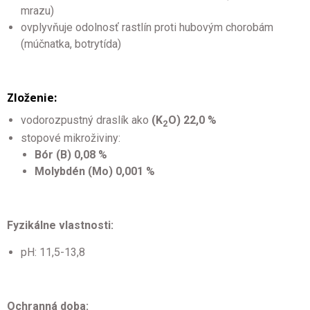
mrazu)
ovplyvňuje odolnosť rastlín proti hubovým chorobám
(múčnatka, botrytída)
Zloženie:
vodorozpustný draslík ako
(K
O) 22,0 %
2
stopové mikroživiny:
Bór (B) 0,08 %
Molybdén (Mo) 0,001 %
Fyzikálne vlastnosti:
pH: 11,5-13,8
Ochranná doba: