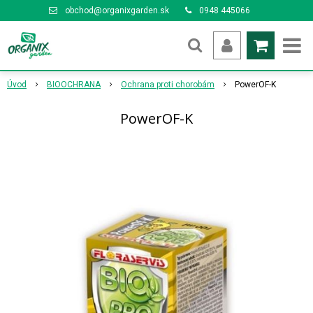
obchod@organixgarden.sk
0948 445066
Úvod
BIOOCHRANA
Ochrana proti chorobám
PowerOF-K
PowerOF-K