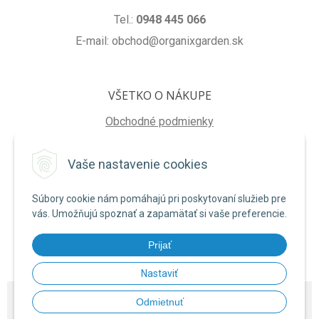
Tel.:
0948 445 066
E-mail: obchod@organixgarden.sk
VŠETKO O NÁKUPE
Obchodné podmienky
Ochrana súkromia
Vaše nastavenie cookies
Reklamačné podmienky
Súbory cookie nám pomáhajú pri poskytovaní služieb pre
NA STIAHNUTIE
vás. Umožňujú spoznať a zapamätať si vaše preferencie.
Formulár na odstúpenie od zmluvy
Prijať
Poučenie o uplatnení práva na odstúpenie od zmluvy
Nastaviť
© 2026 ORGANIXgarden •
NextShop
&
e-shop Pohoda Connector
by
NextCom
Odmietnuť