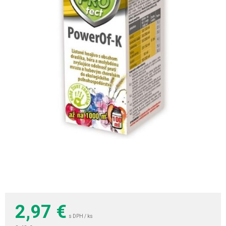
2,97
€
s DPH / ks