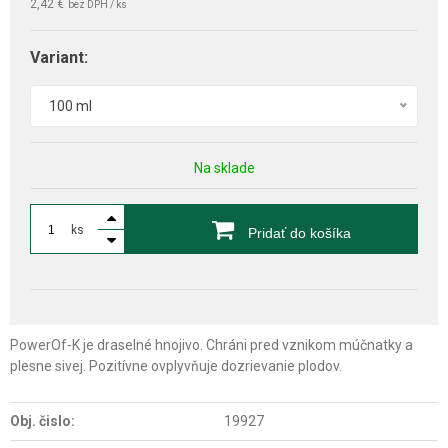
2,42 €
bez DPH / ks
Variant:
100 ml
Na sklade
ks
Pridať do košíka
PowerOf-K je draselné hnojivo. Chráni pred vznikom múčnatky a
plesne sivej. Pozitívne ovplyvňuje dozrievanie plodov.
Obj. čislo:
19927