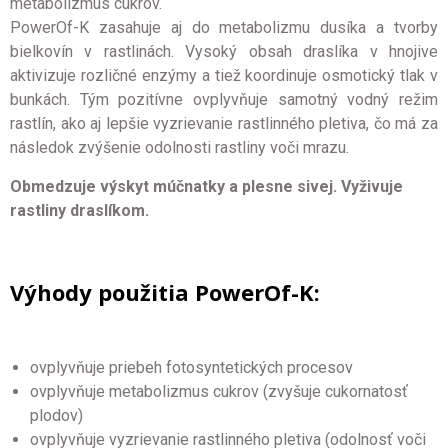
metabolizmus cukrov.
PowerOf-K zasahuje aj do metabolizmu dusíka a tvorby
bielkovín v rastlinách. Vysoký obsah draslíka v hnojive
aktivizuje rozličné enzýmy a tiež koordinuje osmotický tlak v
bunkách. Tým pozitívne ovplyvňuje samotný vodný režim
rastlín, ako aj lepšie vyzrievanie rastlinného pletiva, čo má za
následok zvýšenie odolnosti rastliny voči mrazu.
Obmedzuje výskyt múčnatky a plesne sivej. Vyživuje
rastliny draslíkom.
Výhody použitia PowerOf-K:
ovplyvňuje priebeh fotosyntetických procesov
ovplyvňuje metabolizmus cukrov (zvyšuje cukornatosť
plodov)
ovplyvňuje vyzrievanie rastlinného pletiva (odolnosť voči