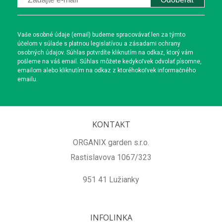
Vaše osobné údaje (email) budeme spracovávať len za týmto
účelom v súlade s platnou legislatívou a zásadami ochrany
osobných údajov. Súhlas potvrdíte kliknutím na odkaz, ktorý vám
pošleme na váš email. Súhlas môžete kedykoľvek odvolať písomne,
emailom alebo kliknutím na odkaz z ktoréhokoľvek informačného
emailu.
KONTAKT
ORGANIX garden s.r.o.
Rastislavova 1067/323
951 41 Lužianky
INFOLINKA