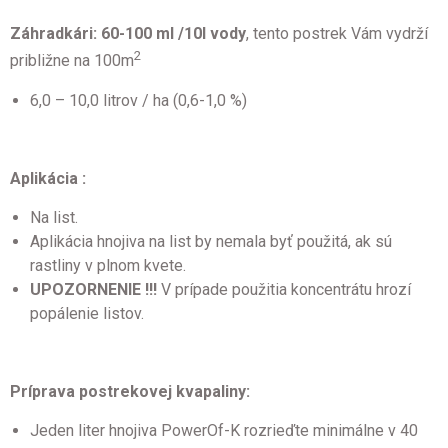
Záhradkári: 60-100 ml /10l vody
, tento postrek Vám vydrží
2
približne na 100m
6,0 – 10,0 litrov / ha (0,6-1,0 %)
Aplikácia :
Na list.
Aplikácia hnojiva na list by nemala byť použitá, ak sú
rastliny v plnom kvete.
UPOZORNENIE !!!
V prípade použitia koncentrátu hrozí
popálenie listov.
Príprava postrekovej kvapaliny:
Jeden liter hnojiva PowerOf-K rozrieďte minimálne v 40