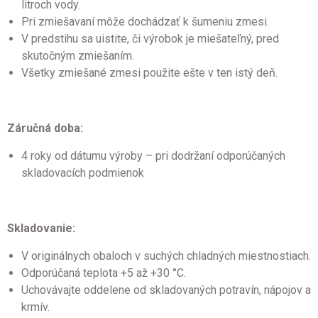
litroch vody.
Pri zmiešavaní môže dochádzať k šumeniu zmesi.
V predstihu sa uistite, či výrobok je miešateľný, pred
skutočným zmiešaním.
Všetky zmiešané zmesi použite ešte v ten istý deň.
Záručná doba:
4 roky od dátumu výroby – pri dodržaní odporúčaných
skladovacích podmienok
Skladovanie:
V originálnych obaloch v suchých chladných miestnostiach.
Odporúčaná teplota +5 až +30 °C.
Uchovávajte oddelene od skladovaných potravín, nápojov a
krmív.