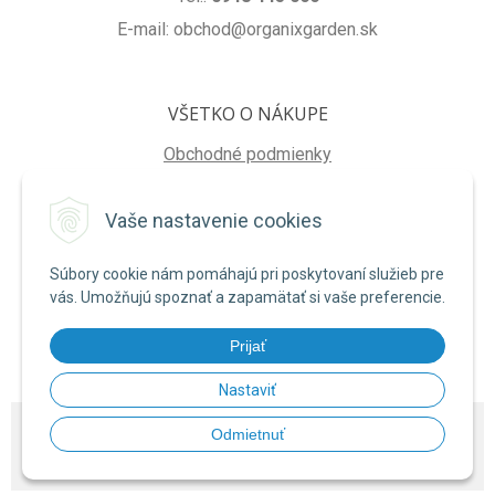
E-mail: obchod@organixgarden.sk
VŠETKO O NÁKUPE
Obchodné podmienky
Ochrana súkromia
Vaše nastavenie cookies
Reklamačné podmienky
Súbory cookie nám pomáhajú pri poskytovaní služieb pre
NA STIAHNUTIE
vás. Umožňujú spoznať a zapamätať si vaše preferencie.
Formulár na odstúpenie od zmluvy
Prijať
Poučenie o uplatnení práva na odstúpenie od zmluvy
Nastaviť
© 2026 ORGANIXgarden •
NextShop
&
e-shop Pohoda Connector
by
NextCom
Odmietnuť
s.r.o.