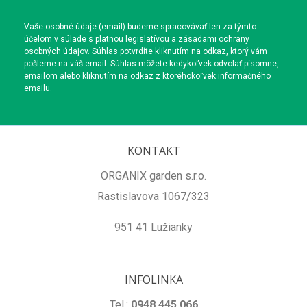
Vaše osobné údaje (email) budeme spracovávať len za týmto
účelom v súlade s platnou legislatívou a zásadami ochrany
osobných údajov. Súhlas potvrdíte kliknutím na odkaz, ktorý vám
pošleme na váš email. Súhlas môžete kedykoľvek odvolať písomne,
emailom alebo kliknutím na odkaz z ktoréhokoľvek informačného
emailu.
KONTAKT
ORGANIX garden s.r.o.
Rastislavova 1067/323
951 41 Lužianky
INFOLINKA
Tel.:
0948 445 066