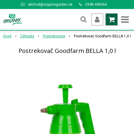
obchod@organixgarden.sk
0948 445066
Úvod
Záhrada
Postrekovače
Postrekovač Goodfarm BELLA 1,0 l
Postrekovač Goodfarm BELLA 1,0 l