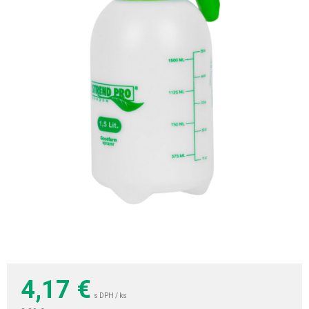
4,17
€
s DPH / ks