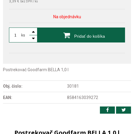
3,39 €
bez DPH / ks
Na objednávku
ks
Pridať do košíka
Postrekovač Goodfarm BELLA 1,0 l
Obj. čislo:
30181
EAN:
8584163039272
Postrekovač Goodfarm BELLA 1,0 l