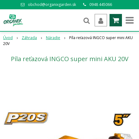
obchod@organixgarden.sk
0948 445066
Úvod
Záhrada
Náradie
Píla reťazová INGCO super mini AKU
20V
Píla reťazová INGCO super mini AKU 20V