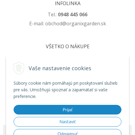
INFOLINKA
Tel.:
0948 445 066
E-mail: obchod@organixgarden.sk
VŠETKO O NÁKUPE
Obchodné podmienky
Ochrana súkromia
Vaše nastavenie cookies
Reklamačné podmienky
Súbory cookie nám pomáhajú pri poskytovaní služieb
pre vás. Umožňujú spoznať a zapamätať si vaše
NA STIAHNUTIE
preferencie.
Formulár na odstúpenie od zmluvy
Prijať
Poučenie o uplatnení práva na odstúpenie od zmluvy
Nastaviť
© 2026 ORGANIXgarden •
NextShop
&
e-shop Pohoda Connector
by
Odmietnuť