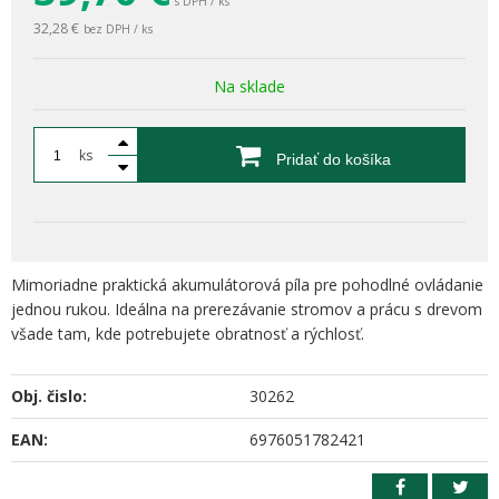
s DPH / ks
32,28 €
bez DPH / ks
Na sklade
ks
Pridať do košíka
Mimoriadne praktická akumulátorová píla pre pohodlné ovládanie
jednou rukou. Ideálna na prerezávanie stromov a prácu s drevom
všade tam, kde potrebujete obratnosť a rýchlosť.
Obj. čislo:
30262
EAN:
6976051782421