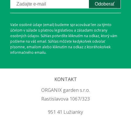
Odoberať
Vaše osobné údaje (email) budeme spracovávať len za týmto
účelom v súlade s platnou legislatívou a zásadami ochrany
osobných údajov. Súhlas potvrdíte kliknutím na odkaz, ktorý vám
pošleme na váš email. Súhlas môžete kedykoľvek odvolať
písomne, emailom alebo kliknutím na odkaz z ktoréhokoľvek
informačného emailu.
KONTAKT
ORGANIX garden s.r.o.
Rastislavova 1067/323
951 41 Lužianky