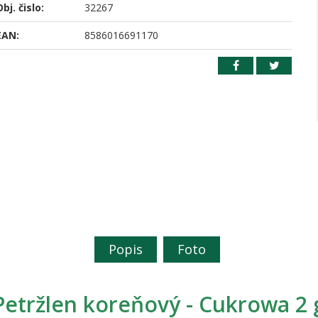
bj. čislo:
32267
EAN:
8586016691170
Popis
Foto
Petržlen koreňový - Cukrowa 2 