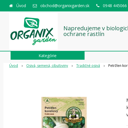
Úvod
obchod@organixgarden.sk
0948 445066
Napredujeme v biologic
ochrane rastlín
Kategórie
Úvod
Osivá, semená, cibuľoviny
Tradičné osivá
Petržlen ko