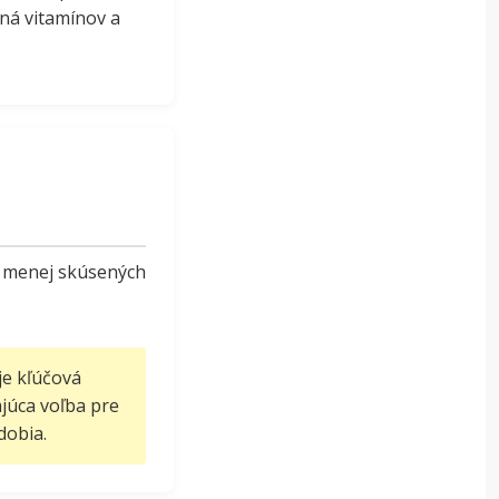
ná vitamínov a
re menej skúsených
je kľúčová
ajúca voľba pre
dobia.