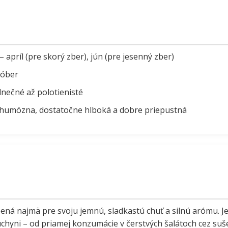
 apríl (pre skorý zber), jún (pre jesenný zber)
tóber
lnečné až polotienisté
 humózna, dostatočne hlboká a dobre priepustná
ená najmä pre svoju jemnú, sladkastú chuť a silnú arómu. J
hyni – od priamej konzumácie v čerstvých šalátoch cez suš