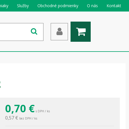
iaky
Služby
Obchodné podmienky
O nás
Kontakt
g
0,70
€
s DPH / ks
0,57 €
bez DPH / ks