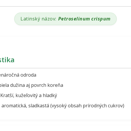
Latinský názov:
Petroselinum crispum
stika
enáročná odroda
ela dužina aj povrch koreňa
Kratší, kužeľovitý a hladký
aromatická, sladkastá (vysoký obsah prírodných cukrov)