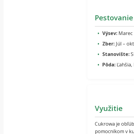
Pestovanie
Výsev:
Marec –
Zber:
Júl – ok
Stanovište:
S
Pôda:
Ľahšia,
Využitie
Cukrowa je obľúb
pomocníkom v kuc