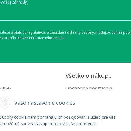
 Vašej záhrady,
lade s platnou legislatívou a zásadami ochrany osobných údajov. Súhlas potvr
 z ktoréhokoľvek informačného emailu.
Všetko o nákupe
5 066
Obchodné podmienky
hod@organixgarden.sk
Ochrana súkromia
Vaše nastavenie cookies
Reklamačné podmienky
Súbory cookie nám pomáhajú pri poskytovaní služieb pre vás.
Umožňujú spoznať a zapamätať si vaše preferencie.