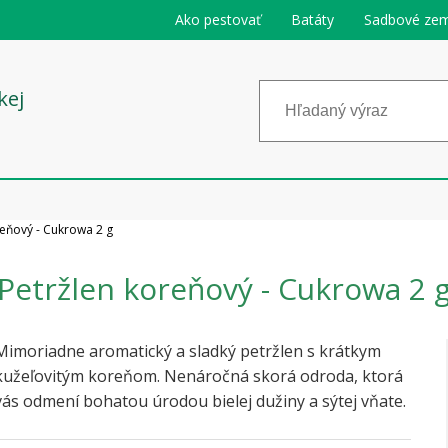
Ako pestovať
Batáty
Sadbové zem
kej
reňový - Cukrowa 2 g
Petržlen koreňový - Cukrowa 2 
Mimoriadne aromatický a sladký petržlen s krátkym
kužeľovitým koreňom. Nenáročná skorá odroda, ktorá
vás odmení bohatou úrodou bielej dužiny a sýtej vňate.