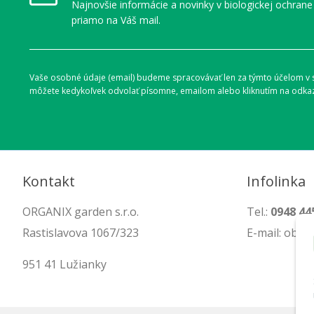
Najnovšie informácie a novinky v biologickej ochrane
priamo na Váš mail.
Vaše osobné údaje (email) budeme spracovávať len za týmto účelom v sú
môžete kedykoľvek odvolať písomne, emailom alebo kliknutím na odkaz
Kontakt
Infolinka
ORGANIX garden s.r.o.
Tel.:
0948 44
Rastislavova 1067/323
E-mail: obc
951 41 Lužianky