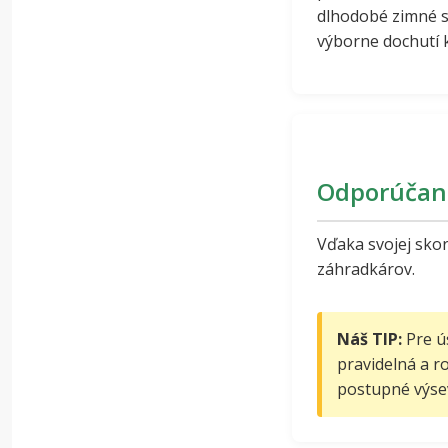
dlhodobé zimné s
výborne dochutí 
Odporúčan
Vďaka svojej skor
záhradkárov.
Náš TIP:
Pre ú
pravidelná a r
postupné výsev