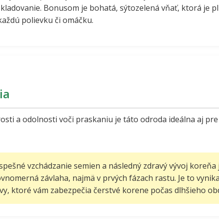
kladovanie. Bonusom je bohatá, sýtozelená vňať, ktorá je pl
každú polievku či omáčku.
ia
osti a odolnosti voči praskaniu je táto odroda ideálna aj p
spešné vzchádzanie semien a následný zdravý vývoj koreňa 
ovnomerná závlaha, najmä v prvých fázach rastu. Je to vynik
y, ktoré vám zabezpečia čerstvé korene počas dlhšieho ob