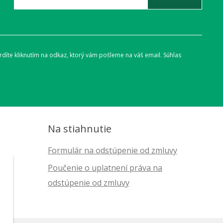
díte kliknutím na odkaz, ktorý vám pošleme na váš email. Súhlas
Na stiahnutie
Formulár na odstúpenie od zmluvy
Poučenie o uplatnení práva na
odstúpenie od zmluvy