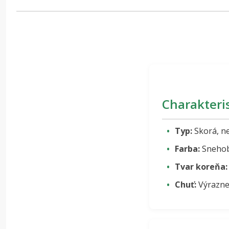
Charakteri
Typ:
Skorá, n
Farba:
Snehobi
Tvar koreňa:
Chuť:
Výrazne 