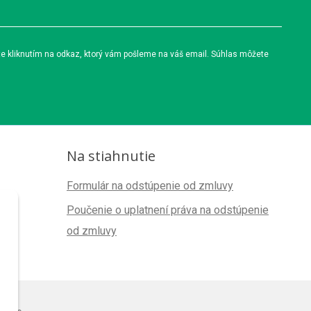
te kliknutím na odkaz, ktorý vám pošleme na váš email. Súhlas môžete
Na stiahnutie
Formulár na odstúpenie od zmluvy
Poučenie o uplatnení práva na odstúpenie
od zmluvy