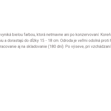
yniká bielou farbou, ktorá netmavne ani po konzervovaní. Koreň je
a dorastajú do dĺžky 15 - 18 cm. Odroda je veľmi odolná proti hr
acovanie aj na skladovanie (180 dní). Po výseve, pri vzchádzaní 