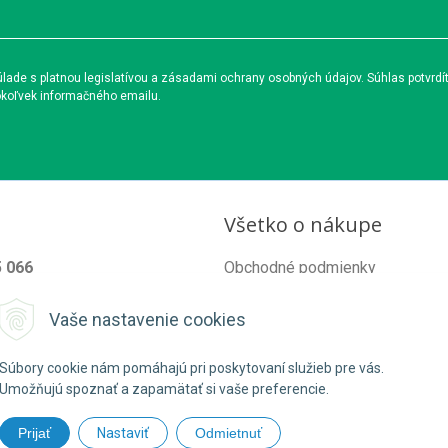
ade s platnou legislatívou a zásadami ochrany osobných údajov. Súhlas potvrdí
okoľvek informačného emailu.
Všetko o nákupe
5 066
Obchodné podmienky
od@organixgarden.sk
Ochrana súkromia
Vaše nastavenie cookies
Reklamačné podmienky
Súbory cookie nám pomáhajú pri poskytovaní služieb pre vás.
Umožňujú spoznať a zapamätať si vaše preferencie.
Prijať
Nastaviť
Odmietnuť