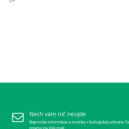
OP
Nech vám nič neujde
Najnovšie informácie a novinky v biologickej ochrane V
priamo na Váš mail.