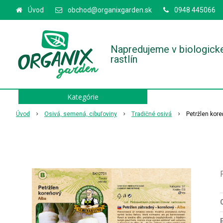
Úvod
obchod@organixgarden.sk
0948 445066
Napredujeme v biologick
rastlín
Kategórie
Úvod
Osivá, semená, cibuľoviny
Tradičné osivá
Petržlen kore
O