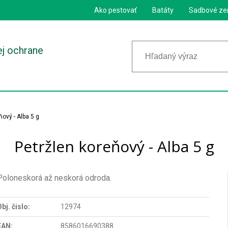
Ako pestovať
Batáty
Sadbové ze
ej ochrane
ňový - Alba 5 g
Petržlen koreňový - Alba 5 g
Poloneskorá až neskorá odroda.
bj. čislo:
12974
EAN:
8586016690388