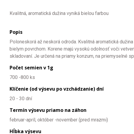
Kvalitná, aromatická dužina vyniká bielou farbou
Popis
Poloneskorá až neskorá odroda. Kvalitná aromatická dužina v
bielym povrchom. Korene majú vysokú odolnosť voči vetveniu 
skladovaní. Je určená na priamy konzum, na priemyselné spr
Počet semien v 1g
700 -800 ks
Klíčenie (od výsevu po vzchádzanie) dní
20 - 30 dní
Termín výsevu priamo na záhon
februar-apríl, október -november (pred mrazmi)
Hĺbka výsevu