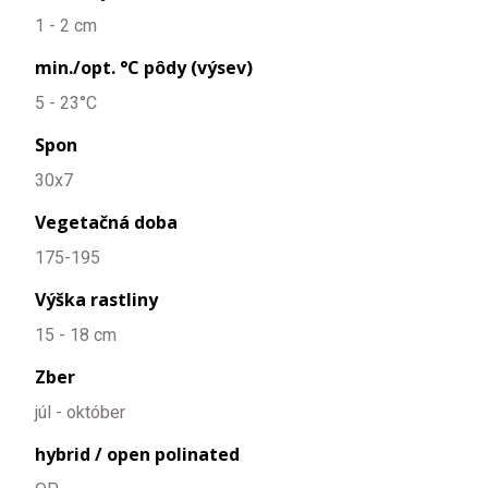
1 - 2 cm
min./opt. °C pôdy (výsev)
5 - 23°C
Spon
30x7
Vegetačná doba
175-195
Výška rastliny
15 - 18 cm
Zber
júl - október
hybrid / open polinated