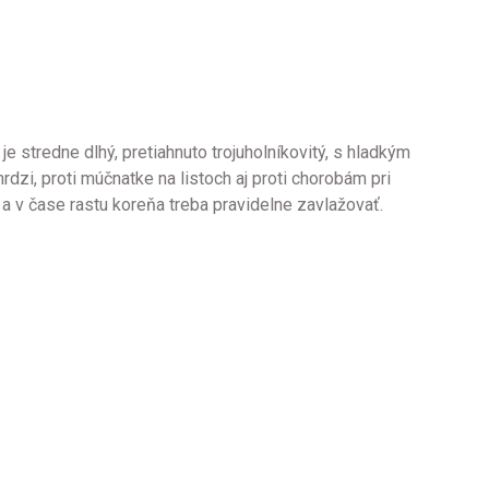
 stredne dlhý, pretiahnuto trojuholníkovitý, s hladkým
dzi, proti múčnatke na listoch aj proti chorobám pri
a v čase rastu koreňa treba pravidelne zavlažovať.