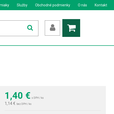
miaky
Služby
Obchodné podmienky
O nás
Kontakt
1,40
€
s DPH / ks
1,14 €
bez DPH / ks