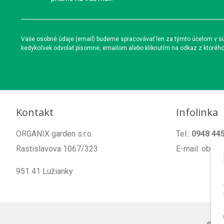
Vaše osobné údaje (email) budeme spracovávať len za týmto účelom v súl
kedykoľvek odvolať písomne, emailom alebo kliknutím na odkaz z ktoréh
Kontakt
Infolinka
ORGANIX garden s.r.o.
Tel.:
0948 44
Rastislavova 1067/323
E-mail: obch
951 41 Lužianky