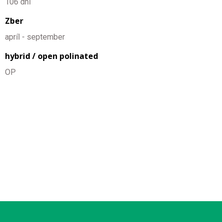
106 dní
Zber
apríl - september
hybrid / open polinated
OP