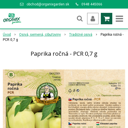
obchod@organixgarden.sk
0948 445066
Úvod
Osivá, semená, cibuľoviny
Tradičné osivá
Paprika ročná -
PCR 0,7 g
Paprika ročná - PCR 0,7 g