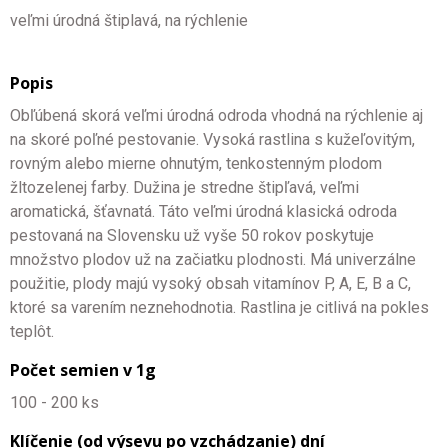
veľmi úrodná štiplavá, na rýchlenie
Popis
Obľúbená skorá veľmi úrodná odroda vhodná na rýchlenie aj
na skoré poľné pestovanie. Vysoká rastlina s kužeľovitým,
rovným alebo mierne ohnutým, tenkostenným plodom
žltozelenej farby. Dužina je stredne štipľavá, veľmi
aromatická, šťavnatá. Táto veľmi úrodná klasická odroda
pestovaná na Slovensku už vyše 50 rokov poskytuje
množstvo plodov už na začiatku plodnosti. Má univerzálne
použitie, plody majú vysoký obsah vitamínov P, A, E, B a C,
ktoré sa varením neznehodnotia. Rastlina je citlivá na pokles
teplôt.
Počet semien v 1g
100 - 200 ks
Klíčenie (od výsevu po vzchádzanie) dní