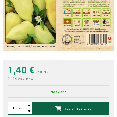
1,40
€
s DPH / ks
1,14 €
bez DPH / ks
Na sklade
ks
Pridať do košíka