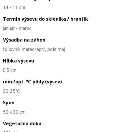
14 - 21 dní
Termín výsevu do skleníka / hrantík
január - marec
Výsadba na záhon
foliovnik marec/apríl, pole máj
Hĺbka výsevu
0,5 cm
min./opt. °C pôdy (výsev)
20-25°C
Spon
50 x 30 cm
Vegetačná doba