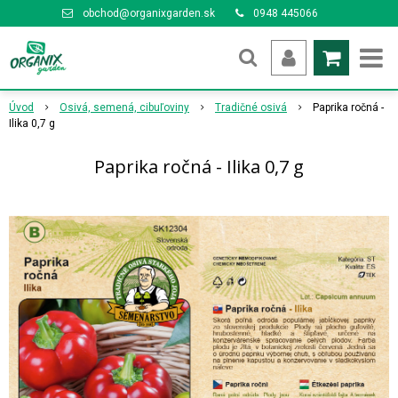
obchod@organixgarden.sk
0948 445066
Úvod
Osivá, semená, cibuľoviny
Tradičné osivá
Paprika ročná -
Ilika 0,7 g
Paprika ročná - Ilika 0,7 g