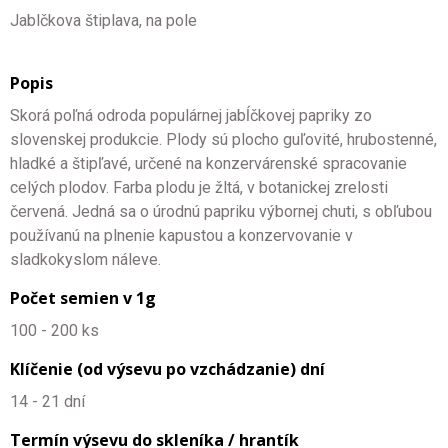
Jablčkova štiplava, na pole
Popis
Skorá poľná odroda populárnej jabĺčkovej papriky zo
slovenskej produkcie. Plody sú plocho guľovité, hrubostenné,
hladké a štipľavé, určené na konzervárenské spracovanie
celých plodov. Farba plodu je žltá, v botanickej zrelosti
červená. Jedná sa o úrodnú papriku výbornej chuti, s obľubou
používanú na plnenie kapustou a konzervovanie v
sladkokyslom náleve.
Počet semien v 1g
100 - 200 ks
Klíčenie (od výsevu po vzchádzanie) dní
14 - 21 dní
Termín výsevu do skleníka / hrantík