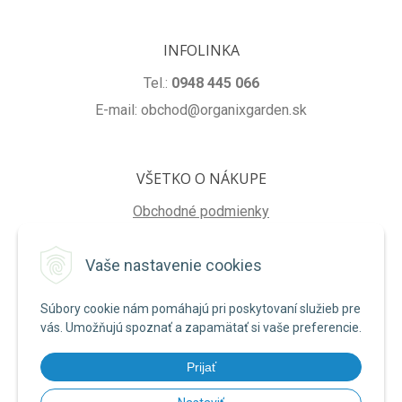
INFOLINKA
Tel.:
0948 445 066
E-mail: obchod@organixgarden.sk
VŠETKO O NÁKUPE
Obchodné podmienky
Ochrana súkromia
Vaše nastavenie cookies
Reklamačné podmienky
Súbory cookie nám pomáhajú pri poskytovaní služieb pre
NA STIAHNUTIE
vás. Umožňujú spoznať a zapamätať si vaše preferencie.
Formulár na odstúpenie od zmluvy
Prijať
Poučenie o uplatnení práva na odstúpenie od zmluvy