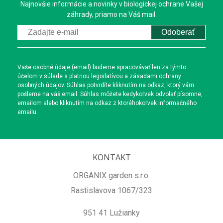
Najnovšie informácie a novinky v biologickej ochrane Vašej
záhrady, priamo na Váš mail.
Odoberať
Vaše osobné údaje (email) budeme spracovávať len za týmto
účelom v súlade s platnou legislatívou a zásadami ochrany
osobných údajov. Súhlas potvrdíte kliknutím na odkaz, ktorý vám
pošleme na váš email. Súhlas môžete kedykoľvek odvolať písomne,
emailom alebo kliknutím na odkaz z ktoréhokoľvek informačného
emailu.
KONTAKT
ORGANIX garden s.r.o.
Rastislavova 1067/323
951 41 Lužianky