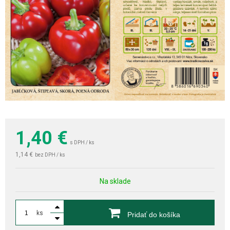
1,40
€
s DPH / ks
1,14 €
bez DPH / ks
Na sklade
ks
Pridať do košíka