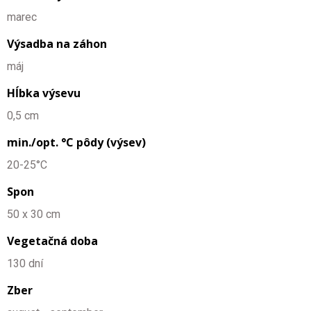
marec
Výsadba na záhon
máj
Hĺbka výsevu
0,5 cm
min./opt. °C pôdy (výsev)
20-25°C
Spon
50 x 30 cm
Vegetačná doba
130 dní
Zber