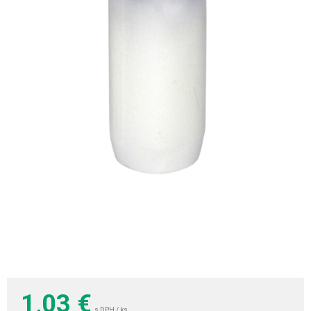
1,03
€
s DPH / ks