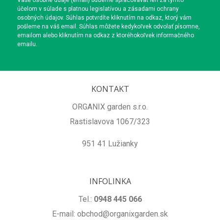
Vaše osobné údaje (email) budeme spracovávať len za týmto
účelom v súlade s platnou legislatívou a zásadami ochrany
osobných údajov. Súhlas potvrdíte kliknutím na odkaz, ktorý vám
pošleme na váš email. Súhlas môžete kedykoľvek odvolať písomne,
emailom alebo kliknutím na odkaz z ktoréhokoľvek informačného
emailu.
KONTAKT
ORGANIX garden s.r.o.
Rastislavova 1067/323
951 41 Lužianky
INFOLINKA
Tel.:
0948 445 066
E-mail: obchod@organixgarden.sk