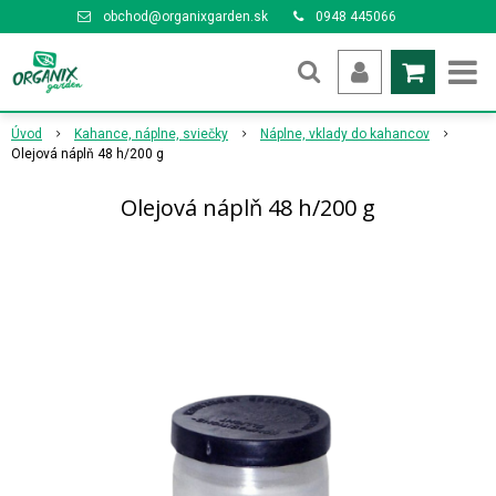
obchod@organixgarden.sk
0948 445066
Úvod
Kahance, náplne, sviečky
Náplne, vklady do kahancov
Olejová náplň 48 h/200 g
Olejová náplň 48 h/200 g