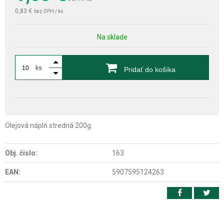
0,83 €
bez DPH / ks
Na sklade
ks
Pridať do košíka
Olejová náplň stredná 200g
Obj. čislo:
163
EAN:
5907595124263