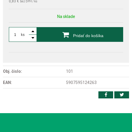
0,83 €
bez DPH / ks
Na sklade
ks
Pridať do košíka
Obj. čislo:
101
EAN:
5907595124263