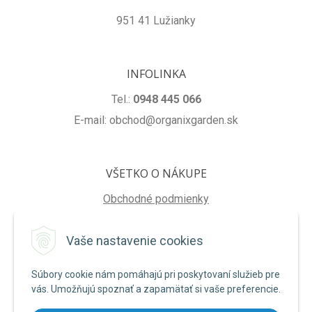
951 41 Lužianky
INFOLINKA
Tel.:
0948 445 066
E-mail: obchod@organixgarden.sk
VŠETKO O NÁKUPE
Obchodné podmienky
Ochrana súkromia
Vaše nastavenie cookies
Reklamačné podmienky
Súbory cookie nám pomáhajú pri poskytovaní služieb pre
NA STIAHNUTIE
vás. Umožňujú spoznať a zapamätať si vaše preferencie.
Formulár na odstúpenie od zmluvy