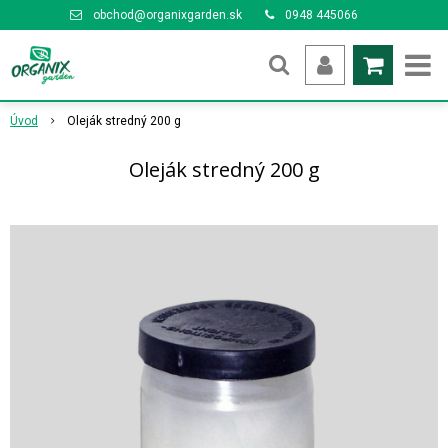
obchod@organixgarden.sk
0948 445066
Úvod
Oleják stredný 200 g
Oleják stredný 200 g