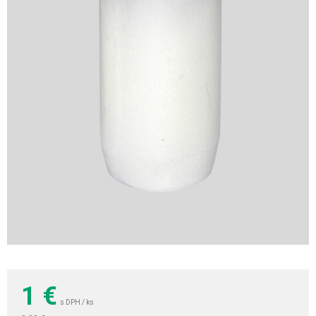
1
€
s DPH / ks