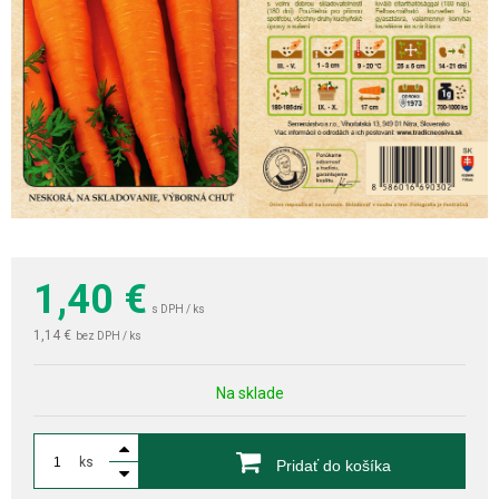
1,40
€
s DPH / ks
1,14 €
bez DPH / ks
Na sklade
ks
Pridať do košíka