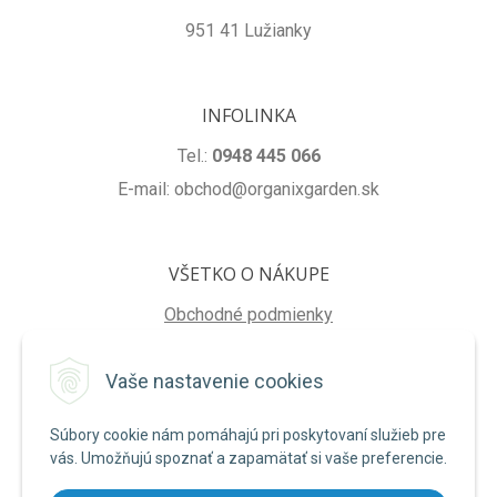
951 41 Lužianky
INFOLINKA
Tel.:
0948 445 066
E-mail: obchod@organixgarden.sk
VŠETKO O NÁKUPE
Obchodné podmienky
Ochrana súkromia
Vaše nastavenie cookies
Reklamačné podmienky
Súbory cookie nám pomáhajú pri poskytovaní služieb pre
NA STIAHNUTIE
vás. Umožňujú spoznať a zapamätať si vaše preferencie.
Formulár na odstúpenie od zmluvy