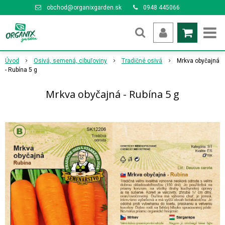
obchod@organixgarden.sk
0948 445066
Úvod
Osivá, semená, cibuľoviny
Tradičné osivá
Mrkva obyčajná
- Rubína 5 g
Mrkva obyčajná - Rubína 5 g