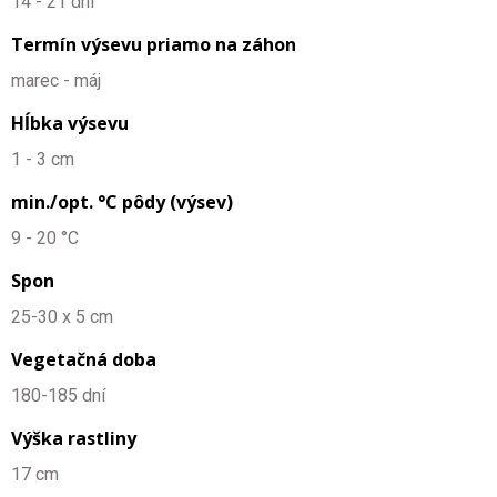
14 - 21 dní
Termín výsevu priamo na záhon
marec - máj
Hĺbka výsevu
1 - 3 cm
min./opt. °C pôdy (výsev)
9 - 20 °C
Spon
25-30 x 5 cm
Vegetačná doba
180-185 dní
Výška rastliny
17 cm