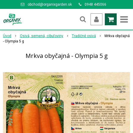
obchod@organixgarden.sk
0948 445066
Úvod
Osivá, semená, cibuľoviny
Tradičné osivá
Mrkva obyčajná
- Olympia 5 g
Mrkva obyčajná - Olympia 5 g