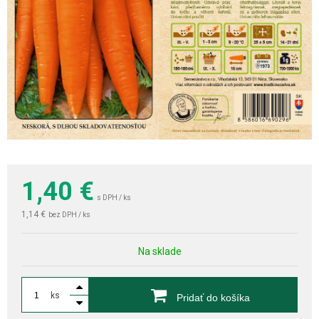
1,40
€
s DPH / ks
1,14 €
bez DPH / ks
Na sklade
ks
Pridať do košíka