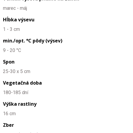
marec - máj
Hĺbka výsevu
1 - 3 cm
min./opt. °C pôdy (výsev)
9 - 20 °C
Spon
25-30 x 5 cm
Vegetačná doba
180-185 dní
Výška rastliny
16 cm
Zber