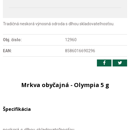
Tradičná neskorá výnosná odroda s dlhou skladovateľnosťou.
Obj. čislo:
12960
EAN:
8586016690296
Mrkva obyčajná - Olympia 5 g
Špecifikácia
neskorá s dlhou skladovateľnosťou