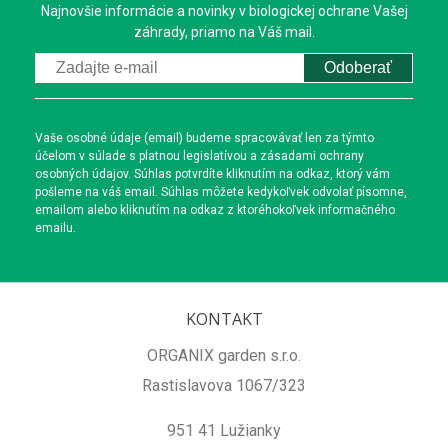
Najnovšie informácie a novinky v biologickej ochrane Vašej
záhrady, priamo na Váš mail.
Odoberať
Vaše osobné údaje (email) budeme spracovávať len za týmto
účelom v súlade s platnou legislatívou a zásadami ochrany
osobných údajov. Súhlas potvrdíte kliknutím na odkaz, ktorý vám
pošleme na váš email. Súhlas môžete kedykoľvek odvolať písomne,
emailom alebo kliknutím na odkaz z ktoréhokoľvek informačného
emailu.
KONTAKT
ORGANIX garden s.r.o.
Rastislavova 1067/323
951 41 Lužianky