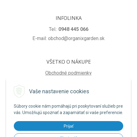
INFOLINKA
Tel.:
0948 445 066
E-mail: obchod@organixgarden.sk
VŠETKO O NÁKUPE
Obchodné podmienky
Ochrana súkromia
Vaše nastavenie cookies
Reklamačné podmienky
Súbory cookie nám pomáhajú pri poskytovaní služieb pre
NA STIAHNUTIE
vás. Umožňujú spoznať a zapamätať si vaše preferencie.
Formulár na odstúpenie od zmluvy
Prijať
Poučenie o uplatnení práva na odstúpenie od zmluvy