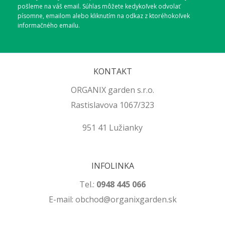
pošleme na váš email. Súhlas môžete kedykoľvek odvolať
písomne, emailom alebo kliknutím na odkaz z ktoréhokoľvek
informačného emailu.
KONTAKT
ORGANIX garden s.r.o.
Rastislavova 1067/323
951 41 Lužianky
INFOLINKA
Tel.:
0948 445 066
E-mail: obchod@organixgarden.sk