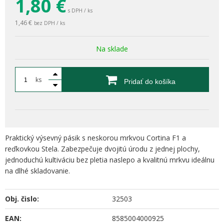
1,80
€
s DPH / ks
1,46 €
bez DPH / ks
Na sklade
ks
Pridať do košíka
Praktický výsevný pásik s neskorou mrkvou Cortina F1 a
reďkovkou Stela. Zabezpečuje dvojitú úrodu z jednej plochy,
jednoduchú kultiváciu bez pletia naslepo a kvalitnú mrkvu ideálnu
na dlhé skladovanie.
Obj. čislo:
32503
EAN:
8585004000925