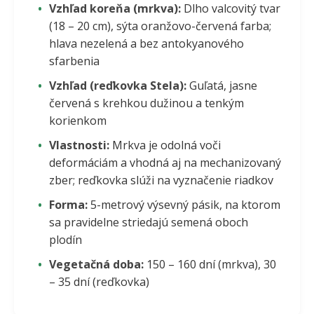
Vzhľad koreňa (mrkva):
Dlho valcovitý tvar
(18 – 20 cm), sýta oranžovo-červená farba;
hlava nezelená a bez antokyanového
sfarbenia
Vzhľad (reďkovka Stela):
Guľatá, jasne
červená s krehkou dužinou a tenkým
korienkom
Vlastnosti:
Mrkva je odolná voči
deformáciám a vhodná aj na mechanizovaný
zber; reďkovka slúži na vyznačenie riadkov
Forma:
5-metrový výsevný pásik, na ktorom
sa pravidelne striedajú semená oboch
plodín
Vegetačná doba:
150 – 160 dní (mrkva), 30
– 35 dní (reďkovka)