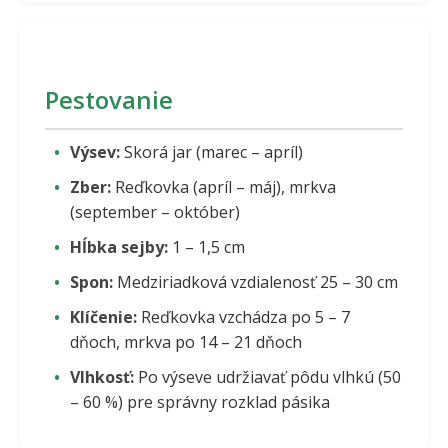
Pestovanie
Výsev:
Skorá jar (marec – apríl)
Zber:
Reďkovka (apríl – máj), mrkva
(september – október)
Hĺbka sejby:
1 – 1,5 cm
Spon:
Medziriadková vzdialenosť 25 – 30 cm
Klíčenie:
Reďkovka vzchádza po 5 – 7
dňoch, mrkva po 14 – 21 dňoch
Vlhkosť:
Po výseve udržiavať pôdu vlhkú (50
– 60 %) pre správny rozklad pásika