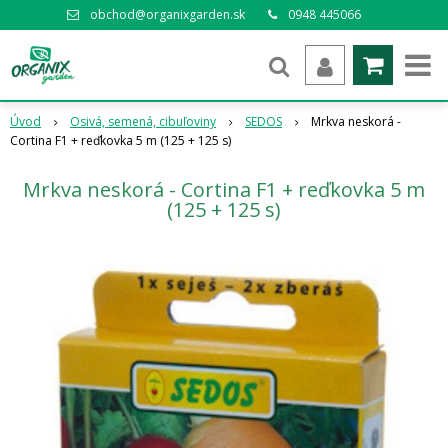
obchod@organixgarden.sk
0948 445066
Úvod
Osivá, semená, cibuľoviny
SEDOS
Mrkva neskorá -
Cortina F1 + reďkovka 5 m (125 + 125 s)
Mrkva neskorá - Cortina F1 + reďkovka 5 m
(125 + 125 s)