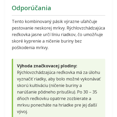
Odporúčania
Tento kombinovaný pásik výrazne uľahčuje
pestovanie neskorej mrkvy. Rýchlovzchádzajúca
reďkovka jasne určí líniu riadkov, čo umožňuje
skoré kyprenie a ničenie buriny bez
poškodenia mrkvy.
Výhoda značkovacej plodiny:
Rýchlovzchádzajúca reďkovka má za úlohu
vyznačiť riadky, aby bolo možné vykonávať
skorú kultiváciu (ničenie buriny a
narúšanie pôdneho prísušku). Po 30 – 35
dňoch reďkovku opatrne zozbierate a
mrkvu ponecháte na hriadke pre jej ďalší
vývoj.