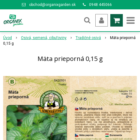
obchod@organixgarden.sk
0948 445066
Úvod
Osivá, semená, cibuľoviny
Tradičné osivá
Mäta prieporná
0,15 g
Mäta prieporná 0,15 g