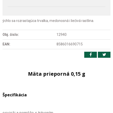
ýchlo sa rozrastajúca trvalka, medonosná i liečivá rastlina.
Obj. čislo:
12940
EAN:
8586016690715
Mäta prieporná 0,15 g
Špecifikácia
osvieži a pomôže s trávením