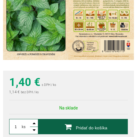
1,40
€
s DPH / ks
1,14 €
bez DPH / ks
Na sklade
ks
Pridať do košíka