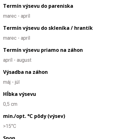
Termín výsevu do pareniska
marec - apríl
Termín výsevu do skleníka / hrantík
marec - apríl
Termín výsevu priamo na záhon
apríl - august
Výsadba na záhon
máj - júl
Hĺbka výsevu
0,5 cm
min./opt. °C pôdy (výsev)
>15°C
Spon