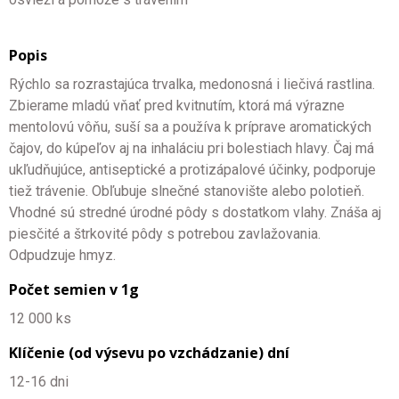
Popis
Rýchlo sa rozrastajúca trvalka, medonosná i liečivá rastlina.
Zbierame mladú vňať pred kvitnutím, ktorá má výrazne
mentolovú vôňu, suší sa a používa k príprave aromatických
čajov, do kúpeľov aj na inhaláciu pri bolestiach hlavy. Čaj má
ukľudňujúce, antiseptické a protizápalové účinky, podporuje
tiež trávenie. Obľubuje slnečné stanovište alebo polotieň.
Vhodné sú stredné úrodné pôdy s dostatkom vlahy. Znáša aj
piesčité a štrkovité pôdy s potrebou zavlažovania.
Odpudzuje hmyz.
Počet semien v 1g
12 000 ks
Klíčenie (od výsevu po vzchádzanie) dní
12-16 dni