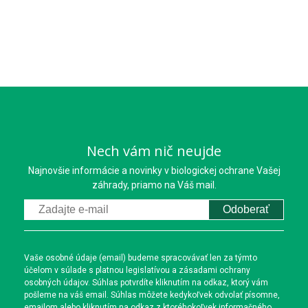
Nech vám nič neujde
Najnovšie informácie a novinky v biologickej ochrane Vašej
záhrady, priamo na Váš mail.
Odoberať
Vaše osobné údaje (email) budeme spracovávať len za týmto
účelom v súlade s platnou legislatívou a zásadami ochrany
osobných údajov. Súhlas potvrdíte kliknutím na odkaz, ktorý vám
pošleme na váš email. Súhlas môžete kedykoľvek odvolať písomne,
emailom alebo kliknutím na odkaz z ktoréhokoľvek informačného