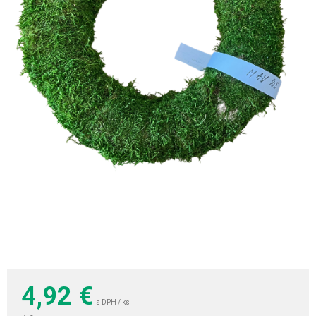
4,92
€
s DPH / ks