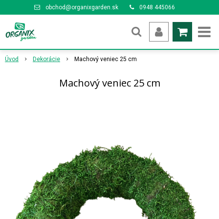
obchod@organixgarden.sk
0948 445066
Úvod
Dekorácie
Machový veniec 25 cm
Machový veniec 25 cm