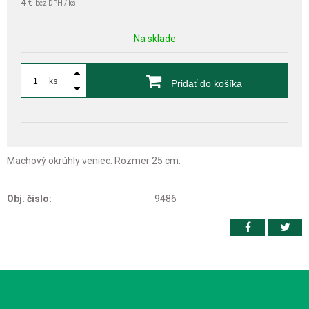
4 €
bez DPH / ks
Na sklade
ks
Pridať do košíka
Machový okrúhly veniec. Rozmer 25 cm.
Obj. čislo:
9486