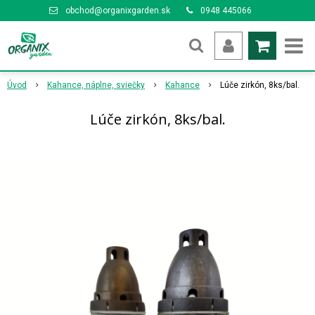
obchod@organixgarden.sk
0948 445066
Úvod
Kahance, náplne, sviečky
Kahance
Lúče zirkón, 8ks/bal.
Lúče zirkón, 8ks/bal.