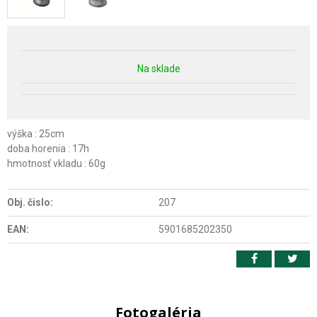
Na sklade
výška : 25cm
doba horenia : 17h
hmotnosť vkladu : 60g
Obj. čislo:
207
EAN:
5901685202350
Fotogaléria