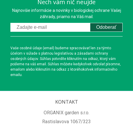
Nech vám nič neujde
Najnovšie informácie a novinky v biologickej ochrane Vašej
záhrady, priamo na Váš mail.
Odoberať
Vaše osobné údaje (email) budeme spracovávať len za týmto
účelom v súlade s platnou legislatívou a zásadami ochrany
osobných údajov. Súhlas potvrdíte kliknutím na odkaz, ktorý vám
pošleme na váš email. Súhlas môžete kedykoľvek odvolať písomne,
emailom alebo kliknutím na odkaz z ktoréhokoľvek informačného
emailu.
KONTAKT
ORGANIX garden s.r.o.
Rastislavova 1067/323