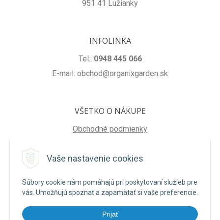
951 41 Lužianky
INFOLINKA
Tel.:
0948 445 066
E-mail: obchod@organixgarden.sk
VŠETKO O NÁKUPE
Obchodné podmienky
Ochrana súkromia
Vaše nastavenie cookies
Reklamačné podmienky
Súbory cookie nám pomáhajú pri poskytovaní služieb pre
NA STIAHNUTIE
vás. Umožňujú spoznať a zapamätať si vaše preferencie.
Formulár na odstúpenie od zmluvy
Prijať