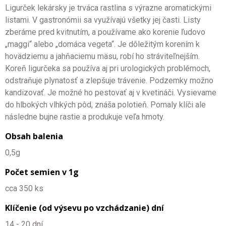
Ligurček lekársky je trváca rastlina s výrazne aromatickými
listami. V gastronómii sa využívajú všetky jej časti. Listy
zberáme pred kvitnutím, a používame ako korenie ľudovo
„maggi“ alebo „domáca vegeta“. Je dôležitým korením k
hovädziemu a jahňaciemu mäsu, robí ho stráviteľnejším.
Koreň ligurčeka sa používa aj pri urologických problémoch,
odstraňuje plynatosť a zlepšuje trávenie. Podzemky možno
kandizovať. Je možné ho pestovať aj v kvetináči. Vysievame
do hlbokých vlhkých pôd, znáša polotieň. Pomaly klíči ale
následne bujne rastie a produkuje veľa hmoty.
Obsah balenia
0,5g
Počet semien v 1g
cca 350 ks
Klíčenie (od výsevu po vzchádzanie) dní
14 - 20 dní