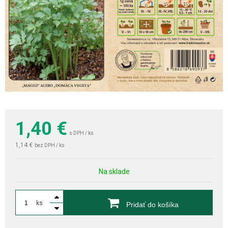
1,40
€
s DPH / ks
1,14 €
bez DPH / ks
Na sklade
ks
Pridať do košíka