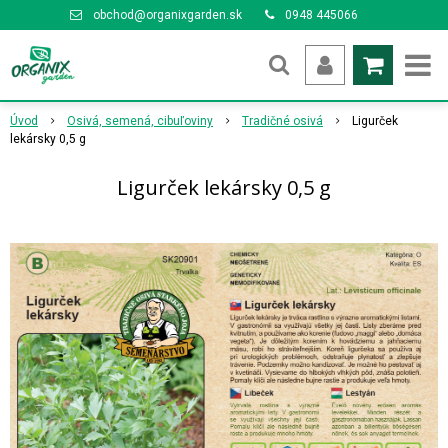
obchod@organixgarden.sk
0948 445066
Úvod
Osivá, semená, cibuľoviny
Tradičné osivá
Ligurček
lekársky 0,5 g
Ligurček lekársky 0,5 g