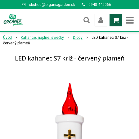
obchod@organixgarden.sk
0948 445066
Úvod
Kahance, náplne, sviečky
Diódy
LED kahanec S7 kríž -
červený plameň
LED kahanec S7 kríž - červený plameň