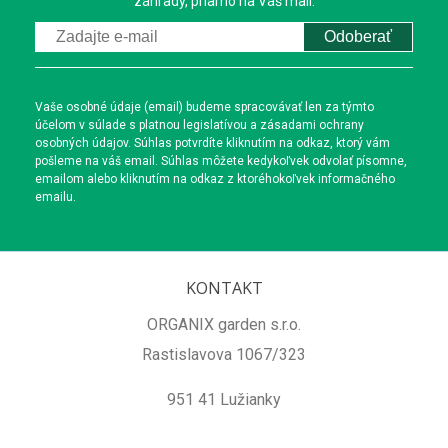
záhrady, priamo na Váš mail.
Odoberať
Vaše osobné údaje (email) budeme spracovávať len za týmto
účelom v súlade s platnou legislatívou a zásadami ochrany
osobných údajov. Súhlas potvrdíte kliknutím na odkaz, ktorý vám
pošleme na váš email. Súhlas môžete kedykoľvek odvolať písomne,
emailom alebo kliknutím na odkaz z ktoréhokoľvek informačného
emailu.
KONTAKT
ORGANIX garden s.r.o.
Rastislavova 1067/323
951 41 Lužianky