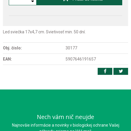
Led sviečka 17x4,7 cm. Svietivosť min. 50 dní.
Obj. čislo:
30177
EAN:
5907646191657
Nech vám nič neujde
Najnovšie informácie a novinky v biologickej ochrane Vašej