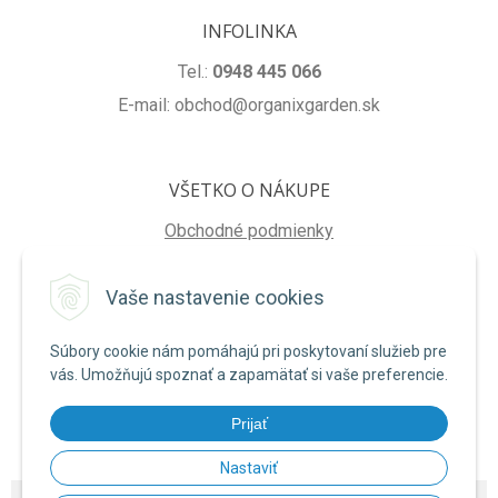
INFOLINKA
Tel.:
0948 445 066
E-mail: obchod@organixgarden.sk
VŠETKO O NÁKUPE
Obchodné podmienky
Ochrana súkromia
Vaše nastavenie cookies
Reklamačné podmienky
Súbory cookie nám pomáhajú pri poskytovaní služieb pre
NA STIAHNUTIE
vás. Umožňujú spoznať a zapamätať si vaše preferencie.
Formulár na odstúpenie od zmluvy
Prijať
Poučenie o uplatnení práva na odstúpenie od zmluvy
Nastaviť