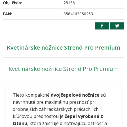
Obj. čislo:
28136
EAN:
8584163050253
Kvetinárske nožnice Strend Pro Premium
Kvetinárske nožnice Strend Pro Premium
Tieto kompaktné
dvojčepeľové nožnice
sú
navrhnuté pre maximálnu presnosť pri
drobnejších záhradkárskych prácach. Ich
kľúčovou prednosťou je
čepeľ vyrobená z
titánu
, ktorá zaisťuje dlhotrvajúcu ostrosť a