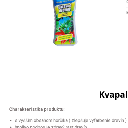
O
Kvapal
Charakteristika produktu:
s vyšším obsahom horčíka ( zlepšuje vyfarbenie drevín ) a
hnojivo podporuje zdravý rast drevín