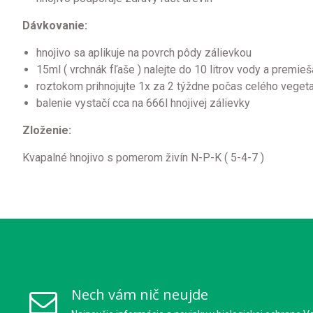
Dávkovanie:
hnojivo sa aplikuje na povrch pôdy zálievkou
15ml ( vrchnák fľaše ) nalejte do 10 litrov vody a premieš
roztokom prihnojujte 1x za 2 týždne počas celého vege
balenie vystačí cca na 666l hnojivej zálievky
Zloženie:
Kvapalné hnojivo s pomerom živín N-P-K ( 5-4-7 )
Nech vám nič neujde