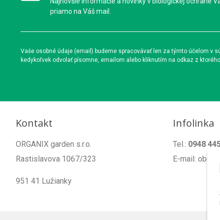
Najnovšie informácie a novinky v biologickej ochrane V
priamo na Váš mail.
Vaše osobné údaje (email) budeme spracovávať len za týmto účelom v súl
kedykoľvek odvolať písomne, emailom alebo kliknutím na odkaz z ktoréh
Kontakt
Infolinka
ORGANIX garden s.r.o.
Tel.:
0948 44
Rastislavova 1067/323
E-mail: obch
951 41 Lužianky