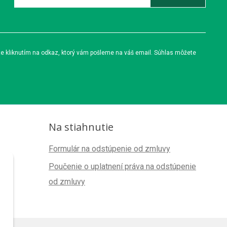
te kliknutím na odkaz, ktorý vám pošleme na váš email. Súhlas môžete
Na stiahnutie
Formulár na odstúpenie od zmluvy
Poučenie o uplatnení práva na odstúpenie
od zmluvy