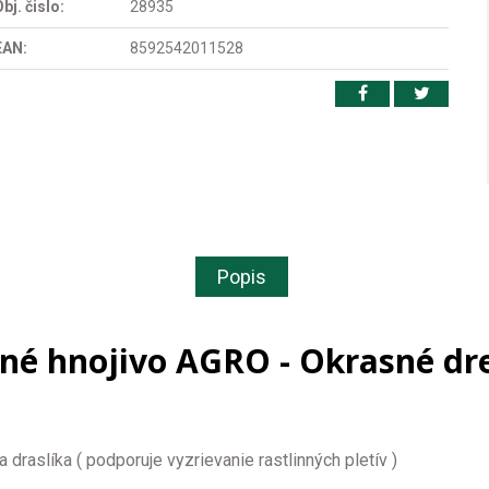
bj. čislo:
28935
EAN:
8592542011528
Popis
né hnojivo AGRO - Okrasné dre
 draslíka ( podporuje vyzrievanie rastlinných pletív )