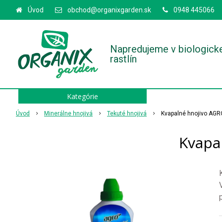
Úvod
obchod@organixgarden.sk
0948 445066
Napredujeme v biologick
rastlín
Kategórie
Úvod
Minerálne hnojivá
Tekuté hnojivá
Kvapalné hnojivo AGRO
Kvapa