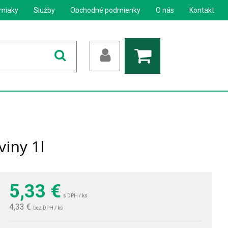
miaky
Služby
Obchodné podmienky
O nás
Kontakt
iny 1l
5,33
€
s DPH / ks
4,33 €
bez DPH / ks