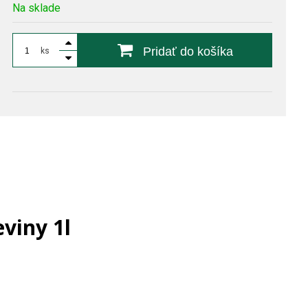
Na sklade
Pridať do košíka
ks
viny 1l