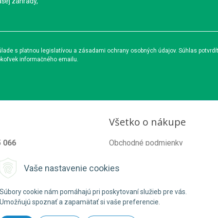
ašej záhrady,
ade s platnou legislatívou a zásadami ochrany osobných údajov. Súhlas potvrdí
okoľvek informačného emailu.
Všetko o nákupe
5 066
Obchodné podmienky
od@organixgarden.sk
Ochrana súkromia
Vaše nastavenie cookies
Reklamačné podmienky
Súbory cookie nám pomáhajú pri poskytovaní služieb pre vás.
Umožňujú spoznať a zapamätať si vaše preferencie.