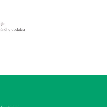
ajte
tačného obdobia