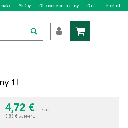
miaky
Služby
Obchodné podmienky
O nás
Kontakt
my 1l
4,72
€
s DPH / ks
3,83 €
bez DPH / ks