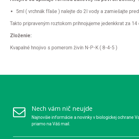
5ml ( vrchnák fľaše ) nalejte do 2l vody a zamiešajte pr
Takto pripraveným roztokom prihnojujeme jedenkkrat za 14 d
Zloženie:
Kvapalné hnojivo s pomerom živín N-P-K ( 8-4-5 )
Nech vám nič neujde
Najnovšie informácie a novinky v biologickej ochrane V
priamo na Váš mail.