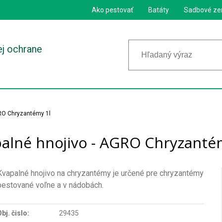
Ako pestovať
Batáty
Sadbové ze
ej ochrane
GRO Chryzantémy 1l
alné hnojivo - AGRO Chryzanté
Kvapalné hnojivo na chryzantémy je určené pre chryzantémy
pestované voľne a v nádobách.
bj. čislo:
29435