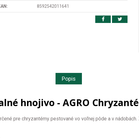
EAN:
8592542011641
Popis
alné hnojivo - AGRO Chryzanté
rčené pre chryzantémy pestované vo voľnej pôde a v nádobách. Z
: