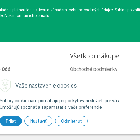
ade s platnou legislatívou a zásadami ochrany osobných údajov. Súhlas potvrdí
okoľvek informačného emailu.
Všetko o nákupe
5 066
Obchodné podmienky
od@organixgarden.sk
Ochrana súkromia
Vaše nastavenie cookies
Reklamačné podmienky
Súbory cookie nám pomáhajú pri poskytovaní služieb pre vás.
Umožňujú spoznať a zapamätať si vaše preferencie.
Prijať
Nastaviť
Odmietnuť
26 ORGANIXgarden •
NextShop
&
e-shop Pohoda Connector
by
NextCom 