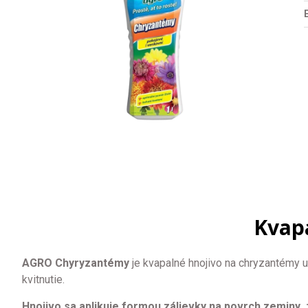
Kvap
AGRO Chyryzantémy
je kvapalné hnojivo na chryzantémy u
kvitnutie.
Hnojivo sa aplikuje formou zálievky na povrch zeminy 