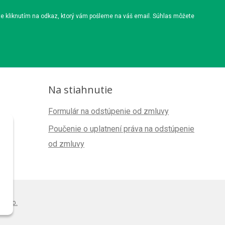
te kliknutím na odkaz, ktorý vám pošleme na váš email. Súhlas môžete
Na stiahnutie
Formulár na odstúpenie od zmluvy
Poučenie o uplatnení práva na odstúpenie
od zmluvy
s.r.o.