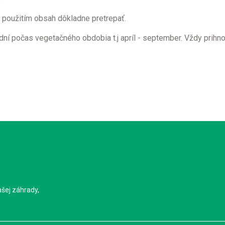
ed použitím obsah dôkladne pretrepať.
ní počas vegetačného obdobia t.j apríl - september. Vždy prihnoj
ašej záhrady,