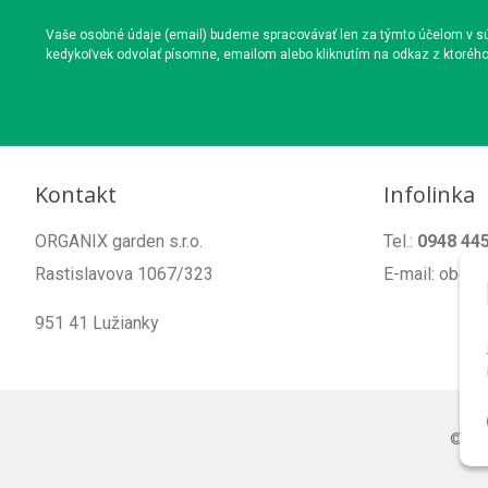
Vaše osobné údaje (email) budeme spracovávať len za týmto účelom v súl
kedykoľvek odvolať písomne, emailom alebo kliknutím na odkaz z ktoréh
Kontakt
Infolinka
ORGANIX garden s.r.o.
Tel.:
0948 44
Rastislavova 1067/323
E-mail: obch
951 41 Lužianky
© 20