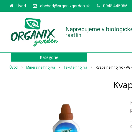
Úvod
obchod@organixgarden.sk
0948 445066
Napredujeme v biologick
rastlín
Kategórie
Úvod
Minerálne hnojivá
Tekuté hnojivá
Kvapalné hnojivo - A
Kvap
O