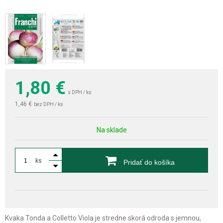
1,80
€
s DPH / ks
1,46 €
bez DPH / ks
Na sklade
ks
Pridať do košíka
Kvaka Tonda a Colletto Viola je stredne skorá odroda s jemnou,