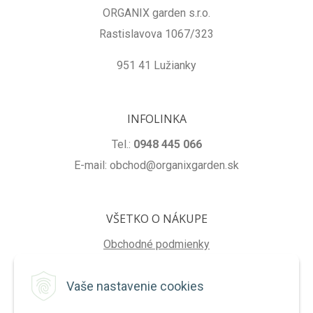
ORGANIX garden s.r.o.
Rastislavova 1067/323
951 41 Lužianky
INFOLINKA
Tel.:
0948 445 066
E-mail: obchod@organixgarden.sk
VŠETKO O NÁKUPE
Obchodné podmienky
Ochrana súkromia
Vaše nastavenie cookies
Reklamačné podmienky