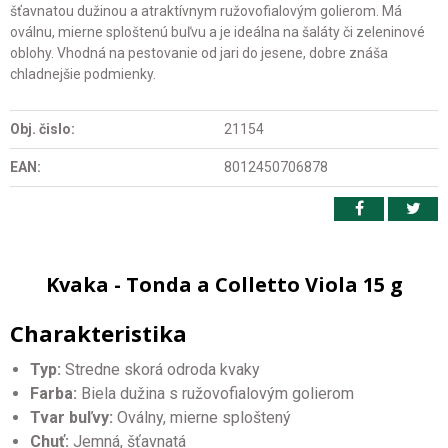
šťavnatou dužinou a atraktívnym ružovofialovým golierom. Má
oválnu, mierne sploštenú buľvu a je ideálna na šaláty či zeleninové
oblohy. Vhodná na pestovanie od jari do jesene, dobre znáša
chladnejšie podmienky.
Obj. čislo:
21154
EAN:
8012450706878
Kvaka - Tonda a Colletto Viola 15 g
Charakteristika
Typ:
Stredne skorá odroda kvaky
Farba:
Biela dužina s ružovofialovým golierom
Tvar buľvy:
Oválny, mierne sploštený
Chuť:
Jemná, šťavnatá