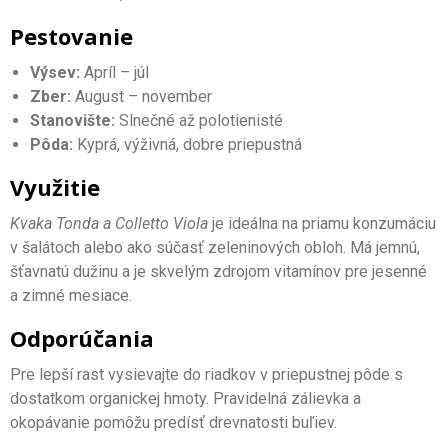
Pestovanie
Výsev:
Apríl – júl
Zber:
August – november
Stanovište:
Slnečné až polotienisté
Pôda:
Kyprá, výživná, dobre priepustná
Využitie
Kvaka Tonda a Colletto Viola
je ideálna na priamu konzumáciu
v šalátoch alebo ako súčasť zeleninových obloh. Má jemnú,
šťavnatú dužinu a je skvelým zdrojom vitamínov pre jesenné
a zimné mesiace.
Odporúčania
Pre lepší rast vysievajte do riadkov v priepustnej pôde s
dostatkom organickej hmoty. Pravidelná zálievka a
okopávanie pomôžu predísť drevnatosti buľiev.