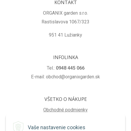
KONTAKT
ORGANIX garden s.r.o.
Rastislavova 1067/323
951 41 Lužianky
INFOLINKA
Tel.:
0948 445 066
E-mail: obchod@organixgarden.sk
VŠETKO O NÁKUPE
Obchodné podmienky
Ochrana súkromia
Vaše nastavenie cookies
Reklamačné podmienky