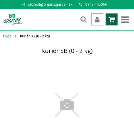
obchod@organixgarden.sk
0948 445066
Úvod
Kuriér SB (0 - 2 kg)
Kuriér SB (0 - 2 kg)