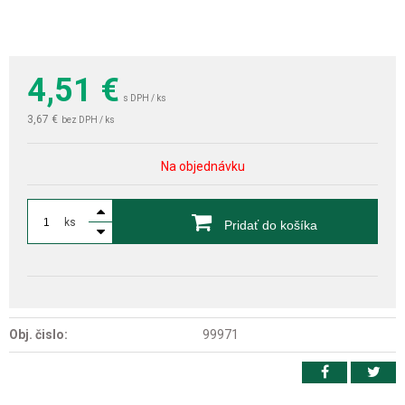
4,51
€
s DPH / ks
3,67 €
bez DPH / ks
Na objednávku
ks
Pridať do košíka
Obj. čislo:
99971