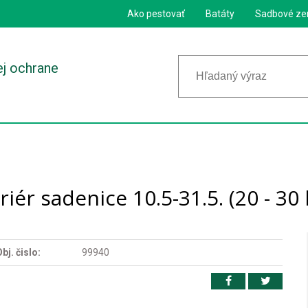
Ako pestovať
Batáty
Sadbové ze
ej ochrane
riér sadenice 10.5-31.5. (20 - 30 
bj. čislo:
99940