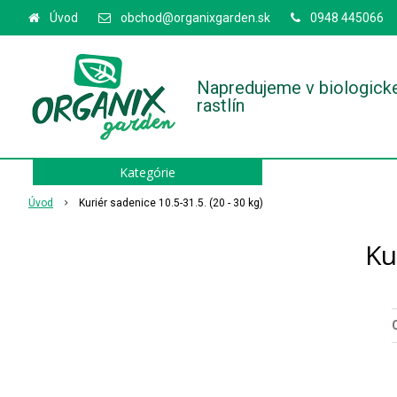
Úvod
obchod@organixgarden.sk
0948 445066
Napredujeme v biologick
rastlín
Kategórie
Úvod
Kuriér sadenice 10.5-31.5. (20 - 30 kg)
Ku
O