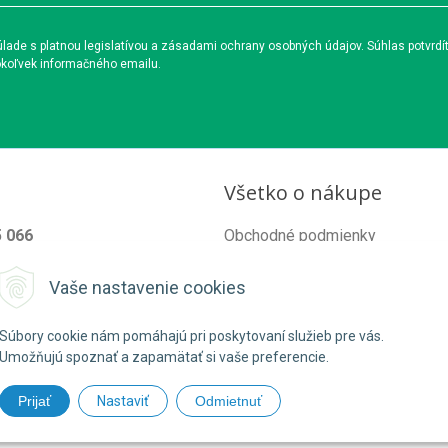
ade s platnou legislatívou a zásadami ochrany osobných údajov. Súhlas potvrdí
okoľvek informačného emailu.
Všetko o nákupe
5 066
Obchodné podmienky
od@organixgarden.sk
Ochrana súkromia
Vaše nastavenie cookies
Reklamačné podmienky
Súbory cookie nám pomáhajú pri poskytovaní služieb pre vás.
Umožňujú spoznať a zapamätať si vaše preferencie.
Prijať
Nastaviť
Odmietnuť
26 ORGANIXgarden •
NextShop
&
e-shop Pohoda Connector
by
NextCom 