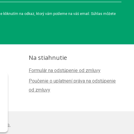
te kliknutím na odkaz, ktorý vám pošleme na váš email. Súhlas môžete
Na stiahnutie
Formulár na odstúpenie od zmluvy
Poučenie o uplatnení práva na odstúpenie
od zmluvy
s.r.o.