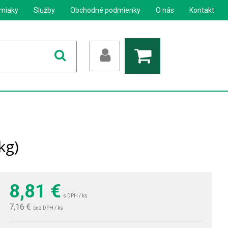
miaky
Služby
Obchodné podmienky
O nás
Kontakt
kg)
8,81
€
s DPH / ks
7,16 €
bez DPH / ks