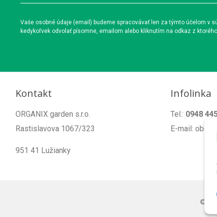
Vaše osobné údaje (email) budeme spracovávať len za týmto účelom v súl
kedykoľvek odvolať písomne, emailom alebo kliknutím na odkaz z ktoréh
Kontakt
Infolinka
ORGANIX garden s.r.o.
Tel.:
0948 44
Rastislavova 1067/323
E-mail: obch
951 41 Lužianky
© 20