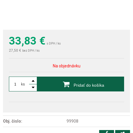
33,83
€
s DPH / ks
27,50 €
bez DPH / ks
Na objednávku
ks
Pridať do košíka
Obj. čislo:
99908