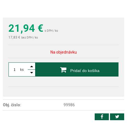
21,94
€
s DPH / ks
17,83 €
bez DPH / ks
Na objednávku
ks
Pridať do košíka
Obj. čislo:
99986