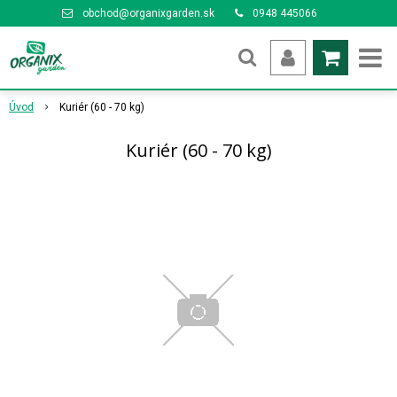
obchod@organixgarden.sk
0948 445066
Úvod
Kuriér (60 - 70 kg)
Kuriér (60 - 70 kg)