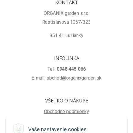
KONTAKT
ORGANIX garden s.r.o.
Rastislavova 1067/323
951 41 Lužianky
INFOLINKA
Tel.:
0948 445 066
E-mail: obchod@organixgarden.sk
VŠETKO O NÁKUPE
Obchodné podmienky
Ochrana súkromia
Vaše nastavenie cookies
Reklamačné podmienky